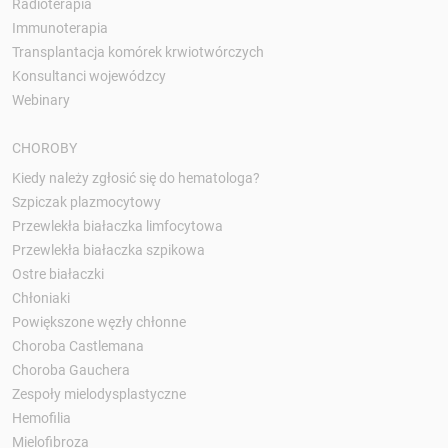
Radioterapia
Immunoterapia
Transplantacja komórek krwiotwórczych
Konsultanci wojewódzcy
Webinary
CHOROBY
Kiedy należy zgłosić się do hematologa?
Szpiczak plazmocytowy
Przewlekła białaczka limfocytowa
Przewlekła białaczka szpikowa
Ostre białaczki
Chłoniaki
Powiększone węzły chłonne
Choroba Castlemana
Choroba Gauchera
Zespoły mielodysplastyczne
Hemofilia
Mielofibroza