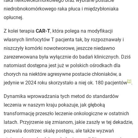
raka nerkowokomórkowego oraz wybrane postacie
niedrobnokomórkowego raka płuca i międzybłoniaka
opłucnej.
Z kolei terapia
CAR-T
, która polega na modyfikacji
własnych limfocytów T pacjenta tak, by rozpoznawały i
niszczyły komórki nowotworowe, jeszcze niedawno
zarezerwowana była wyłącznie do badań klinicznych. Dziś
natomiast dostępna jest już w polskich ośrodkach dla
chorych na niektóre agresywne postacie chłoniaków, a
[2]
jedynie w 2024 roku skorzystało a niej ok. 180 pacjentów
.
Dynamika wprowadzania tych metod do standardów
leczenia w naszym kraju pokazuje, jak głęboką
transformację przeszło leczenie onkologiczne w ostatnich
latach. Przyjrzenie się zmianom, jakie zaszły w tej dekadzie,
pozwala dostrzec skalę postępu, ale także wyzwań