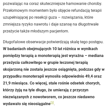
pozwalając na coraz skuteczniejsze hamowanie choroby.
Przełomowym momentem było objęcie refundacją terapii
uzupełniającej po resekcji guza – rozwiązania, które
zmniejsza ryzyko nawrotu i daje szansę na długotrwałe
przeżycie także młodszym pacjentom.
Długofalowe obserwacje potwierdzają skalę tego postępu.
W badaniach obejmujących 10 lat różnica w wynikach
pomiędzy terapią a monoterapią jest wyraźna – mediana
przeżycia całkowitego w grupie leczonej terapią
skojarzoną nie została jeszcze osiągnięta, podczas gdy w
przypadku monoterapii wynosiła odpowiednio 49,4 oraz
21,9 miesiąca. Co więcej, stale rośnie odsetek chorych,
którzy żyją na tyle długo, że umierają z przyczyn
niezwiązanych z nowotworem, co jeszcze niedawno
[3]
wydawało się nieosiągalne
.