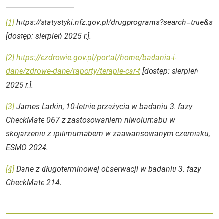
[1]
https://statystyki.nfz.gov.pl/drugprograms?search=true&s
[dostęp: sierpień 2025 r.].
[2]
https://ezdrowie.gov.pl/portal/home/badania-i-
dane/zdrowe-dane/raporty/terapie-car-t
[dostęp: sierpień
2025
r.].
[3]
James Larkin, 10-letnie przeżycia w badaniu 3. fazy
CheckMate 067 z zastosowaniem niwolumabu w
skojarzeniu z ipilimumabem w zaawansowanym czerniaku,
ESMO 2024​.
[4]
Dane z długoterminowej obserwacji w badaniu 3. fazy
CheckMate 214​.