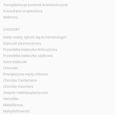
Transplantacja komórek krwiotwórczych
Konsultanci wojewódzcy
Webinary
CHOROBY
Kiedy należy zgłosić się do hematologa?
Szpiczak plazmocytowy
Przewlekła białaczka limfocytowa
Przewlekła białaczka szpikowa
Ostre białaczki
Chłoniaki
Powiększone węzły chłonne
Choroba Castlemana
Choroba Gauchera
Zespoły mielodysplastyczne
Hemofilia
Mielofibroza
Małopłytkowość