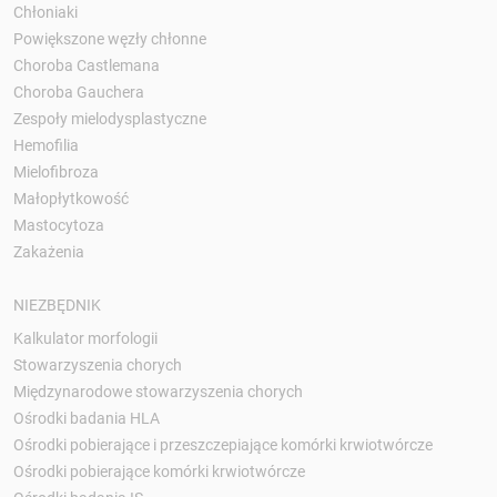
Chłoniaki
Powiększone węzły chłonne
Choroba Castlemana
Choroba Gauchera
Zespoły mielodysplastyczne
Hemofilia
Mielofibroza
Małopłytkowość
Mastocytoza
Zakażenia
NIEZBĘDNIK
Kalkulator morfologii
Stowarzyszenia chorych
Międzynarodowe stowarzyszenia chorych
Ośrodki badania HLA
Ośrodki pobierające i przeszczepiające komórki krwiotwórcze
Ośrodki pobierające komórki krwiotwórcze