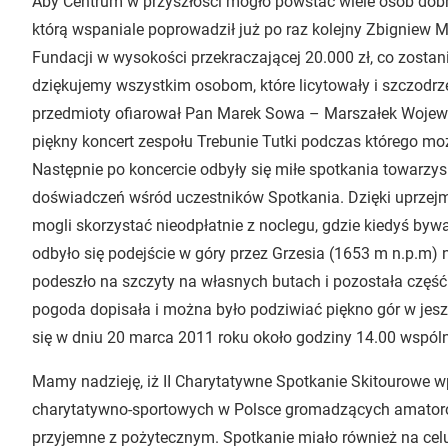
Aby Centrum w przyszłości mogło powstać wiele osób dobre
którą wspaniale poprowadził już po raz kolejny Zbigniew M
Fundacji w wysokości przekraczającej 20.000 zł, co zostan
dziękujemy wszystkim osobom, które licytowały i szczodrz
przedmioty ofiarował Pan Marek Sowa – Marszałek Wojewó
piękny koncert zespołu Trebunie Tutki podczas którego moż
Następnie po koncercie odbyły się miłe spotkania towarz
doświadczeń wśród uczestników Spotkania. Dzięki uprzejmo
mogli skorzystać nieodpłatnie z noclegu, gdzie kiedyś bywa
odbyło się podejście w góry przez Grzesia (1653 m n.p.m)
podeszło na szczyty na własnych butach i pozostała część
pogoda dopisała i można było podziwiać piękno gór w jes
się w dniu 20 marca 2011 roku około godziny 14.00 wspó
Mamy nadzieję, iż II Charytatywne Spotkanie Skitourowe wp
charytatywno-sportowych w Polsce gromadzących amatoró
przyjemne z pożytecznym. Spotkanie miało również na celu