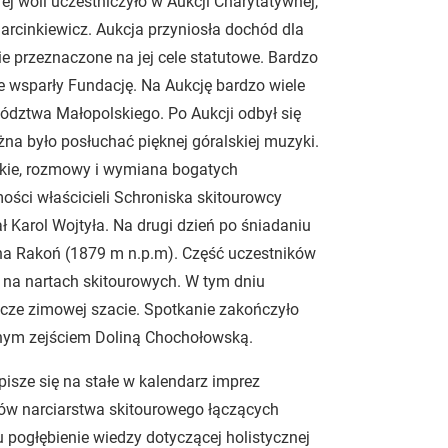
j woli uczestniczyło w Aukcji Charytatywnej,
arcinkiewicz. Aukcja przyniosła dochód dla
ie przeznaczone na jej cele statutowe. Bardzo
e wsparły Fundację. Na Aukcję bardzo wiele
dztwa Małopolskiego. Po Aukcji odbył się
na było posłuchać pięknej góralskiej muzyki.
yskie, rozmowy i wymiana bogatych
ści właścicieli Schroniska skitourowcy
ł Karol Wojtyła. Na drugi dzień po śniadaniu
 na Rakoń (1879 m n.p.m). Część uczestników
 na nartach skitourowych. W tym dniu
zcze zimowej szacie. Spotkanie zakończyło
lnym zejściem Doliną Chochołowską.
isze się na stałe w kalendarz imprez
w narciarstwa skitourowego łączących
 pogłębienie wiedzy dotyczącej holistycznej