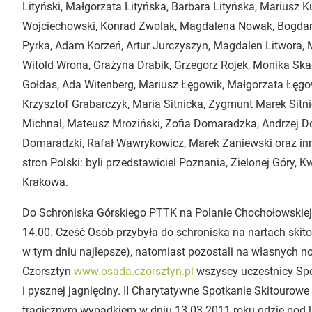
Lityński, Małgorzata Lityńska, Barbara Lityńska, Mariusz K
Wojciechowski, Konrad Zwolak, Magdalena Nowak, Bogdan P
Pyrka, Adam Korzeń, Artur Jurczyszyn, Magdalen Litwora,
Witold Wrona, Grażyna Drabik, Grzegorz Rojek, Monika Ska
Gołdas, Ada Witenberg, Mariusz Łęgowik, Małgorzata Łęgow
Krzysztof Grabarczyk, Maria Sitnicka, Zygmunt Marek Sitnic
Michnal, Mateusz Mroziński, Zofia Domaradzka, Andrzej 
Domaradzki, Rafał Wawrykowicz, Marek Zaniewski oraz inni
stron Polski: byli przedstawiciel Poznania, Zielonej Góry, Kw
Krakowa.
Do Schroniska Górskiego PTTK na Polanie Chochołowskiej 
14.00. Cześć Osób przybyła do schroniska na nartach skit
w tym dniu najlepsze), natomiast pozostali na własnych n
Czorsztyn
www.osada.czorsztyn.pl
wszyscy uczestnicy Spo
i pysznej jagnięciny. II Charytatywne Spotkanie Skitourowe
tragicznym wypadkiem w dniu 13.03.2011 roku gdzie pod 