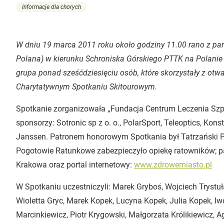
Informacje dla chorych
W dniu 19 marca 2011 roku około godziny 11.00 rano z par
Polana) w kierunku Schroniska Górskiego PTTK na Polanie 
grupa ponad sześćdziesięciu osób, które skorzystały z otwa
Charytatywnym Spotkaniu Skitourowym.
Spotkanie zorganizowała „Fundacja Centrum Leczenia Szpi
sponsorzy: Sotronic sp z o. o., PolarSport, Teleoptics, Kon
Janssen. Patronem honorowym Spotkania był Tatrzański P
Pogotowie Ratunkowe zabezpieczyło opiekę ratowników; p
Krakowa oraz portal internetowy:
www.zdrowemiasto.pl
W Spotkaniu uczestniczyli: Marek Gryboś, Wojciech Trystu
Wioletta Gryc, Marek Kopek, Lucyna Kopek, Julia Kopek, Iw
Marcinkiewicz, Piotr Krygowski, Małgorzata Królikiewicz, A