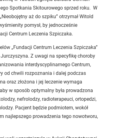
wnego Spotkania Skitourowego sprzed roku. W
„Nieobojętny aż do szpiku” otrzymał Witold
a wyśmienity pomysł, by jednocześnie
acji Centrum Leczenia Szpiczaka.
 celów „Fundacji Centrum Leczenia Szpiczaka”
 Jurczyszyna. Z uwagi na specyfikę choroby
rganizowania interdyscyplinarnego Centrum,
y od chwili rozpoznania i dalej podczas
na oraz złożona i jej leczenie wymaga
k, aby w sposób optymalny była prowadzona
odzy, nefrolodzy, radioterapeuci, ortopedzi,
kolodzy. Pacjent będzie podmiotem, wokół
lem najlepszego prowadzenia tego nowotworu,