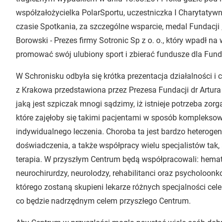
współzałożycielka PolarSportu, uczestniczka I Charytaty
czasie Spotkania, za szczególne wsparcie, medal Fundacji 
Borowski - Prezes firmy Sotronic Sp z o. o., który wpadł n
promować swój ulubiony sport i zbierać fundusze dla Fund
W Schronisku odbyła się krótka prezentacja działalności i
z Krakowa przedstawiona przez Prezesa Fundacji dr Artura
jaką jest szpiczak mnogi sądzimy, iż istnieje potrzeba zo
które zajęłoby się takimi pacjentami w sposób kompleksow
indywidualnego leczenia. Choroba ta jest bardzo heterogen
doświadczenia, a także współpracy wielu specjalistów ta
terapia. W przyszłym Centrum będą współpracowali: hematol
neurochirurdzy, neurolodzy, rehabilitanci oraz psycholoon
którego zostaną skupieni lekarze różnych specjalności ce
co będzie nadrzędnym celem przyszłego Centrum.