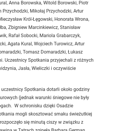
ural, Anna Borowska, Witold Borowski, Piotr
rzychodzki, Mikołaj Przychodzki, Artur
 Mieczysław Król-Łęgowski, Honorata Wrona,
łba, Zbigniew Marcinkiewicz, Stanisław
ik, Rafał Sobocki, Mariola Grabarczyk,
ki, Agata Kural, Wojciech Turowicz, Artur
Domaradzki, Tomasz Domaradzki, Łukasz
. Uczestnicy Spotkania przyjechali z różnych
idzynia, Jasła, Wieliczki i oczywiście
uczestnicy Spotkania dotarli około godziny
ourowych (jednak warunki śniegowe nie były
ogach. W schronisku dzięki Osadzie
tkania mogli skosztować smaku świeżutkiej
 rozpoczęło się minutą ciszy w związku z
lawiną w Tatrach zginęła Barbara German