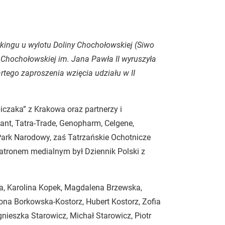
kingu u wylotu Doliny Chochołowskiej (Siwo
Chochołowskiej im. Jana Pawła II wyruszyła
rtego zaproszenia wzięcia udziału w II
czaka” z Krakowa oraz partnerzy i
stant, Tatra-Trade, Genopharm, Celgene,
ark Narodowy, zaś Tatrzańskie Ochotnicze
atronem medialnym był Dziennik Polski z
ła, Karolina Kopek, Magdalena Brzewska,
ona Borkowska-Kostorz, Hubert Kostorz, Zofia
gnieszka Starowicz, Michał Starowicz, Piotr