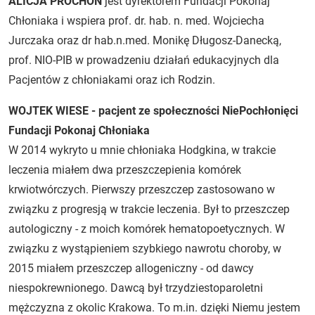
ALICJA PROCHOŃ
jest dyrektorem Fundacji Pokonaj
Chłoniaka i wspiera prof. dr. hab. n. med. Wojciecha
Jurczaka oraz dr hab.n.med. Monikę Długosz-Danecką,
prof. NIO-PIB w prowadzeniu działań edukacyjnych dla
Pacjentów z chłoniakami oraz ich Rodzin.
WOJTEK WIESE - pacjent ze społeczności NiePochłonięci
Fundacji Pokonaj Chłoniaka
W 2014 wykryto u mnie chłoniaka Hodgkina, w trakcie
leczenia miałem dwa przeszczepienia komórek
krwiotwórczych. Pierwszy przeszczep zastosowano w
związku z progresją w trakcie leczenia. Był to przeszczep
autologiczny - z moich komórek hematopoetycznych. W
związku z wystąpieniem szybkiego nawrotu choroby, w
2015 miałem przeszczep allogeniczny - od dawcy
niespokrewnionego. Dawcą był trzydziestoparoletni
mężczyzna z okolic Krakowa. To m.in. dzięki Niemu jestem