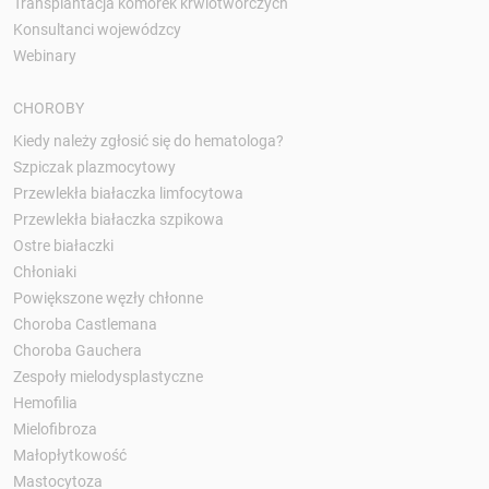
Transplantacja komórek krwiotwórczych
Konsultanci wojewódzcy
Webinary
CHOROBY
Kiedy należy zgłosić się do hematologa?
Szpiczak plazmocytowy
Przewlekła białaczka limfocytowa
Przewlekła białaczka szpikowa
Ostre białaczki
Chłoniaki
Powiększone węzły chłonne
Choroba Castlemana
Choroba Gauchera
Zespoły mielodysplastyczne
Hemofilia
Mielofibroza
Małopłytkowość
Mastocytoza