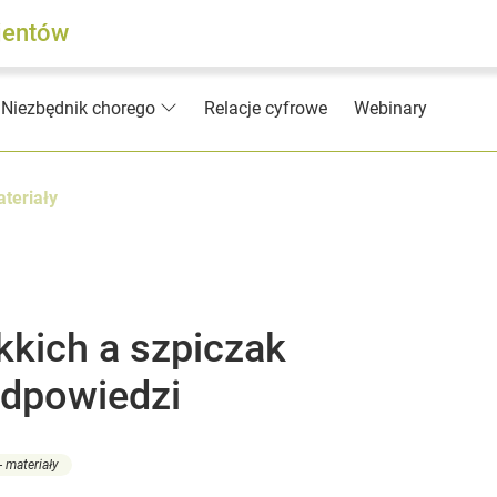
jentów
Relacje cyfrowe
Webinary
Niezbędnik chorego
teriały
kich a szpiczak
odpowiedzi
 materiały