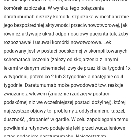
komórek szpiczaka. W wyniku tego połączenia
daratumumab niszczy komórki szpiczaka w mechanizmie
jego bezpośredniej aktywności przeciwnowotworowej, jak
również aktywuje układ odpornościowy pacjenta tak, żeby
rozpoznawał i usuwał komórki nowotworowe. Lek
podawany jest w postaci podskórnej w skomplikowanych
schematach leczenia (zależy od skojarzenia z innymi
lekami w danym schemacie): zwykle przez kilka tygodni 1x
w tygodniu, potem co 2 lub 3 tygodnie, a następnie co 4
tygodnie. Daratumumab może powodować tzw. reakcje
związane z wlewem (znacznie rzadziej w postaci
podskórnej niż we wcześniejszej postaci dożylnej), której
najczęstsze objawy to: problemy z oddychaniem, kaszel,
duszność, „drapanie” w gardle. W celu zapobiegania temu
powikłaniu rutynowo podaje się leki przeciwuczuleniowe
przed podaniem daratumumabu. Najczęstszym