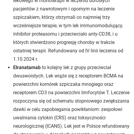
lekowego w monoterapii w leczeniu dorosłych
pacjentów z nawrotowym i opornym na leczenie
szpiczakiem, którzy otrzymali co najmniej trzy
wcześniejsze terapie, w tym lek immunomodulujący,
inhibitor proteasomu i przeciwciało anty-CD38, i u
których stwierdzono progresję choroby w trakcie
ostatniej terapii. Refundowany od IV linii leczenia od
1.10.2024 r.
Elranatamab
to kolejny lek z grupy przeciwciał
dwuswoistych. Lek wiąże się z receptorem BCMA na
powierzchni komórek szpiczaka mnogiego oraz
receptorem CD3 na powierzchni limfocytów T. Leczenie
rozpoczyna się od schematu stopniowego zwiększania
dawki w celu zapobiegania powikłaniom: zespołowi
uwalniania cytokin (CRS) oraz toksyczności
neurologicznej (ICANS). Lek jest w Polsce refundowany