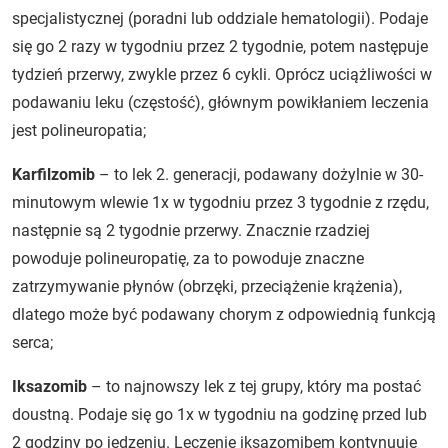
specjalistycznej (poradni lub oddziale hematologii). Podaje
się go 2 razy w tygodniu przez 2 tygodnie, potem następuje
tydzień przerwy, zwykle przez 6 cykli. Oprócz uciążliwości w
podawaniu leku (częstość), głównym powikłaniem leczenia
jest polineuropatia;
Karfilzomib
– to lek 2. generacji, podawany dożylnie w 30-
minutowym wlewie 1x w tygodniu przez 3 tygodnie z rzędu,
następnie są 2 tygodnie przerwy. Znacznie rzadziej
powoduje polineuropatię, za to powoduje znaczne
zatrzymywanie płynów (obrzęki, przeciążenie krążenia),
dlatego może być podawany chorym z odpowiednią funkcją
serca;
Iksazomib
– to najnowszy lek z tej grupy, który ma postać
doustną. Podaje się go 1x w tygodniu na godzinę przed lub
2 godziny po jedzeniu. Leczenie iksazomibem kontynuuje