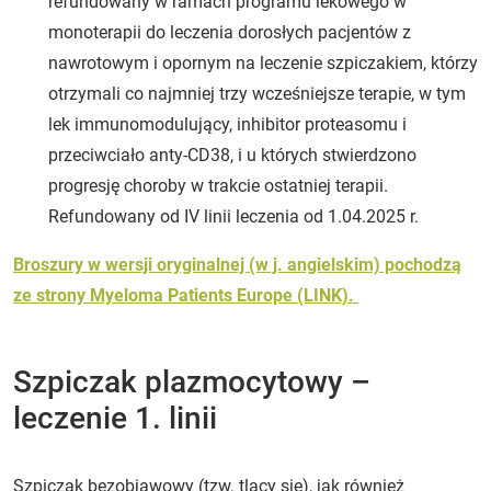
refundowany w ramach programu lekowego w
monoterapii do leczenia dorosłych pacjentów z
nawrotowym i opornym na leczenie szpiczakiem, którzy
otrzymali co najmniej trzy wcześniejsze terapie, w tym
lek immunomodulujący, inhibitor proteasomu i
przeciwciało anty-CD38, i u których stwierdzono
progresję choroby w trakcie ostatniej terapii.
Refundowany od IV linii leczenia od 1.04.2025 r.
Broszury w wersji oryginalnej (w j. angielskim) pochodzą
ze strony Myeloma Patients Europe (LINK).
Szpiczak plazmocytowy –
leczenie 1. linii
Szpiczak bezobjawowy (tzw. tlący się), jak również