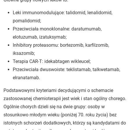
Leki immunomodulujące: talidomid, lenalidomid,
pomalidomid;
Przeciwciała monoklonalne: daratumumab,
elotuzumab, izatuksymab;
Inhibitory proteasomu: bortezomib, karfilzomib,
iksazomib;
Terapia CAR-T: idekabtagen wikleucel;
Przeciwciała dwuswoiste: teklistamab, talkwetamab,
elranatamab.
Podstawowymi kryteriami decydującymi o schemacie
zastosowanej chemioterapii jest wiek i stan ogólny chorego.
Ogólnie chorych dzieli się na dwie grupy: osoby w
stosunkowo młodym wieku (poniżej 70. roku życia) bez
istotnych schorzeń dodatkowych, którzy są kandydatami do