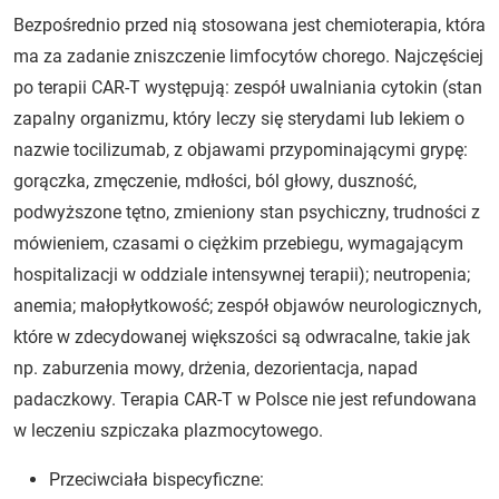
Bezpośrednio przed nią stosowana jest chemioterapia, która
ma za zadanie zniszczenie limfocytów chorego. Najczęściej
po terapii CAR-T występują: zespół uwalniania cytokin (stan
zapalny organizmu, który leczy się sterydami lub lekiem o
nazwie tocilizumab, z objawami przypominającymi grypę:
gorączka, zmęczenie, mdłości, ból głowy, duszność,
podwyższone tętno, zmieniony stan psychiczny, trudności z
mówieniem, czasami o ciężkim przebiegu, wymagającym
hospitalizacji w oddziale intensywnej terapii); neutropenia;
anemia; małopłytkowość; zespół objawów neurologicznych,
które w zdecydowanej większości są odwracalne, takie jak
np. zaburzenia mowy, drżenia, dezorientacja, napad
padaczkowy. Terapia CAR-T w Polsce nie jest refundowana
w leczeniu szpiczaka plazmocytowego.
Przeciwciała bispecyficzne: