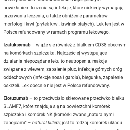
powikłaniem leczenia są infekcje, które niekiedy wymagają
przerwania leczenia, a także obniżenie parametrów
morfologii krwi (płytek krwi, krwinek białych). Lek ten jest w
Polsce refundowany w ramach programu lekowego.
Izatuksymab
– wiąże się również z białkiem CD38 obecnym
na komórkach szpiczaka. Najczęściej występujące
działania niepożądane leku to neutropenia, reakcje
związane z wlewem, zapalenie płuc, infekcje górnych dróg
oddechowych (infekcje nosa i gardła), biegunka, zapalenie
oskrzeli. Lek obecnie nie jest w Polsce refundowany.
Elotuzumab
– to przeciwciało skierowane przeciwko białku
SLAMF7, które znajduje się na powierzchni komórek
szpiczaka i komórek NK (komórki zwane „naturalnymi
zabójcami” –
natural killers
; jest to rodzaj komórek układu