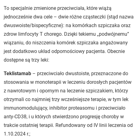
To specjalnie zmienione przeciwciała, które wiążą
jednocześnie dwa cele – dwie różne cząsteczki (stąd nazwa
dwuswoiste/bispecyficzne): na komórkach szpiczaka oraz
zdrow limfocyty T chorego. Dzięki tekiemu „podwójnemu”
wiązaniu, do niszczenia komórek szpiczaka angażowany
jest dodatkowo układ odpornościowy pacjenta. Obecnie
dostępne są trzy leki:
Teklistamab
– przeciwciało dwustoiste, przeznaczone do
stosowania w monoterapii w leczeniu dorosłych pacjentów
z nawrotowym i opornym na leczenie szpiczakiem, którzy
otrzymali co najmniej trzy wcześniejsze terapie, w tym lek
immunomodulujący, inhibitor proteasomu i przeciwciało
anty-CD38, i u których stwierdzono progresję choroby w
trakcie ostatniej terapii. Refundowany od IV linii leczenia od
1.10.2024 r.;