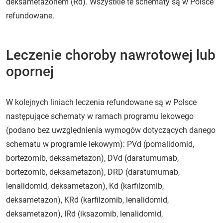
deksametazonem (Rd). Wszystkie te schematy są w Polsce
refundowane.
Leczenie choroby nawrotowej lub
opornej
W kolejnych liniach leczenia refundowane są w Polsce
następujące schematy w ramach programu lekowego
(podano bez uwzględnienia wymogów dotyczących danego
schematu w programie lekowym): PVd (pomalidomid,
bortezomib, deksametazon), DVd (daratumumab,
bortezomib, deksametazon), DRD (daratumumab,
lenalidomid, deksametazon), Kd (karfilzomib,
deksametazon), KRd (karfilzomib, lenalidomid,
deksametazon), IRd (iksazomib, lenalidomid,