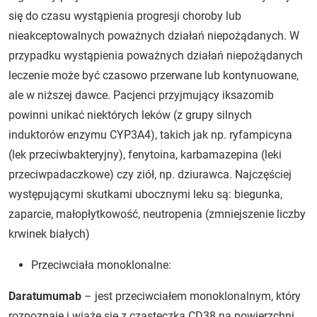
się do czasu wystąpienia progresji choroby lub
nieakceptowalnych poważnych działań niepożądanych. W
przypadku wystąpienia poważnych działań niepożądanych
leczenie może być czasowo przerwane lub kontynuowane,
ale w niższej dawce. Pacjenci przyjmujący iksazomib
powinni unikać niektórych leków (z grupy silnych
induktorów enzymu CYP3A4), takich jak np. ryfampicyna
(lek przeciwbakteryjny), fenytoina, karbamazepina (leki
przeciwpadaczkowe) czy ziół, np. dziurawca. Najczęściej
występującymi skutkami ubocznymi leku są: biegunka,
zaparcie, małopłytkowość, neutropenia (zmniejszenie liczby
krwinek białych)
Przeciwciała monoklonalne:
Daratumumab
– jest przeciwciałem monoklonalnym, który
rozpoznaje i wiąże się z cząsteczką CD38 na powierzchni