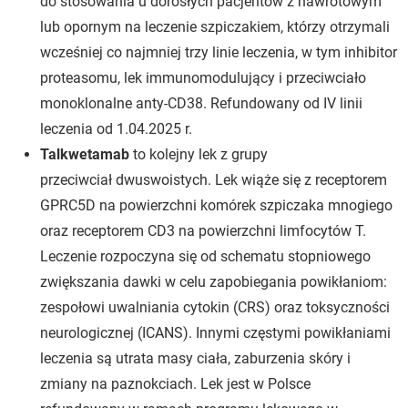
do stosowania u dorosłych pacjentów z nawrotowym
lub opornym na leczenie szpiczakiem, którzy otrzymali
wcześniej co najmniej trzy linie leczenia, w tym inhibitor
proteasomu, lek immunomodulujący i przeciwciało
monoklonalne anty-CD38. Refundowany od IV linii
leczenia od 1.04.2025 r.
Talkwetamab
to kolejny lek z grupy
przeciwciał dwuswoistych. Lek wiąże się z receptorem
GPRC5D na powierzchni komórek szpiczaka mnogiego
oraz receptorem CD3 na powierzchni limfocytów T.
Leczenie rozpoczyna się od schematu stopniowego
zwiększania dawki w celu zapobiegania powikłaniom:
zespołowi uwalniania cytokin (CRS) oraz toksyczności
neurologicznej (ICANS). Innymi częstymi powikłaniami
leczenia są utrata masy ciała, zaburzenia skóry i
zmiany na paznokciach. Lek jest w Polsce