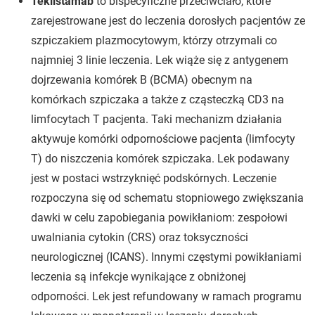
Teklistamab
to bispecyficzne przeciwciało, które
zarejestrowane jest do leczenia dorosłych pacjentów ze
szpiczakiem plazmocytowym, którzy otrzymali co
najmniej 3 linie leczenia. Lek wiąże się z antygenem
dojrzewania komórek B (BCMA) obecnym na
komórkach szpiczaka a także z cząsteczką CD3 na
limfocytach T pacjenta. Taki mechanizm działania
aktywuje komórki odpornościowe pacjenta (limfocyty
T) do niszczenia komórek szpiczaka. Lek podawany
jest w postaci wstrzyknięć podskórnych. Leczenie
rozpoczyna się od schematu stopniowego zwiększania
dawki w celu zapobiegania powikłaniom: zespołowi
uwalniania cytokin (CRS) oraz toksyczności
neurologicznej (ICANS). Innymi częstymi powikłaniami
leczenia są infekcje wynikające z obniżonej
odporności. Lek jest refundowany w ramach programu