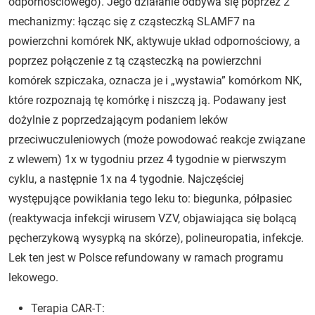
odpornościowego). Jego działanie odbywa się poprzez 2
mechanizmy: łącząc się z cząsteczką SLAMF7 na
powierzchni komórek NK, aktywuje układ odpornościowy, a
poprzez połączenie z tą cząsteczką na powierzchni
komórek szpiczaka, oznacza je i „wystawia” komórkom NK,
które rozpoznają tę komórkę i niszczą ją. Podawany jest
dożylnie z poprzedzającym podaniem leków
przeciwuczuleniowych (może powodować reakcje związane
z wlewem) 1x w tygodniu przez 4 tygodnie w pierwszym
cyklu, a następnie 1x na 4 tygodnie. Najczęściej
występujące powikłania tego leku to: biegunka, półpasiec
(reaktywacja infekcji wirusem VZV, objawiająca się bolącą
pęcherzykową wysypką na skórze), polineuropatia, infekcje.
Lek ten jest w Polsce refundowany w ramach programu
lekowego.
Terapia CAR-T: