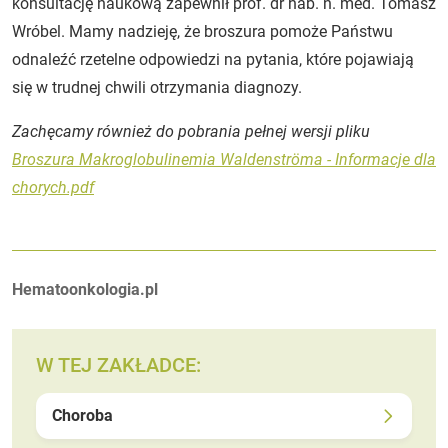
konsultację naukową zapewnił prof. dr hab. n. med. Tomasz
Wróbel. Mamy nadzieję, że broszura pomoże Państwu
odnaleźć rzetelne odpowiedzi na pytania, które pojawiają
się w trudnej chwili otrzymania diagnozy.
Zachęcamy również do pobrania pełnej wersji pliku
Broszura Makroglobulinemia Waldenströma - Informacje dla
chorych.pdf
Autorzy:
Hematoonkologia.pl
W TEJ ZAKŁADCE:
Choroba