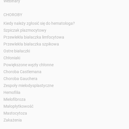
Webinary
CHOROBY
Kiedy należy zgłosić się do hematologa?
Szpiczak plazmocytowy
Przewlekła białaczka limfocytowa
Przewlekła białaczka szpikowa
Ostre białaczki
Chłoniaki
Powiększone węzły chłonne
Choroba Castlemana
Choroba Gauchera
Zespoły mielodysplastyczne
Hemofilia
Mielofibroza
Małopłytkowość
Mastocytoza
Zakażenia