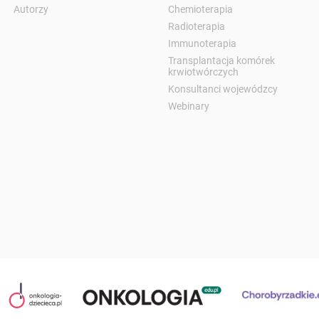
Autorzy
Chemioterapia
Radioterapia
Immunoterapia
Transplantacja komórek
krwiotwórczych
Konsultanci wojewódzcy
Webinary