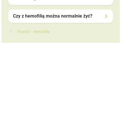
Czy z hemofilią można normalnie żyć?
Powrót - Hemofilia