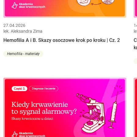
27.04.2026
1
lek. Aleksandra Zima
l
Hemofilia A i B. Skazy osoczowe krok po kroku | Cz. 2
C
k
Hemofilia - materiały