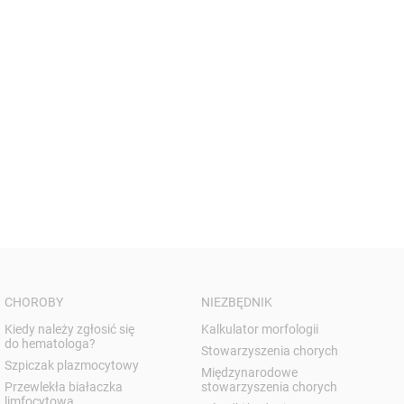
CHOROBY
NIEZBĘDNIK
Kiedy należy zgłosić się
Kalkulator morfologii
do hematologa?
Stowarzyszenia chorych
Szpiczak plazmocytowy
Międzynarodowe
Przewlekła białaczka
stowarzyszenia chorych
limfocytowa