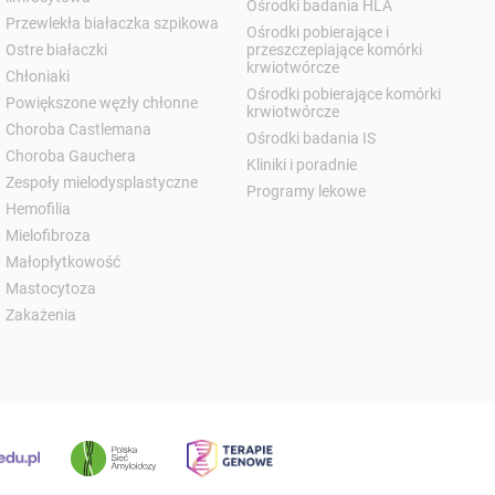
Ośrodki badania HLA
Przewlekła białaczka szpikowa
Ośrodki pobierające i
Ostre białaczki
przeszczepiające komórki
krwiotwórcze
Chłoniaki
Ośrodki pobierające komórki
Powiększone węzły chłonne
krwiotwórcze
Choroba Castlemana
Ośrodki badania IS
Choroba Gauchera
Kliniki i poradnie
Zespoły mielodysplastyczne
Programy lekowe
Hemofilia
Mielofibroza
Małopłytkowość
Mastocytoza
Zakażenia