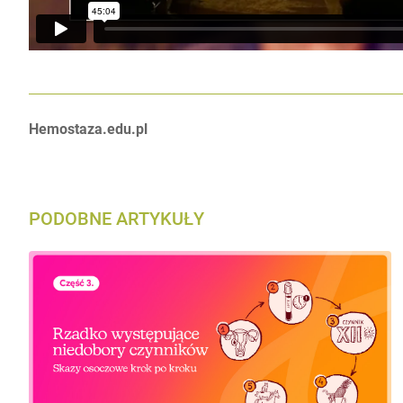
Autorzy:
Hemostaza.edu.pl
PODOBNE ARTYKUŁY