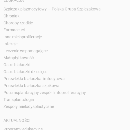
EDUKACJA
Szpiczak plazmocytowy — Polska Grupa Szpiczakowa
Chłoniaki
Choroby rzadkie
Farmaceuci
Inne mieloproliferacje
Infekcje
Leczenie wspomagające
Małopłytkowość
Ostre białaczki
Ostre białaczki dziecięce
Przewlekła białaczka limfocytowa
Przewlekła białaczka szpikowa
Potransplantacyjny zespół limfoproliferacyjny
Transplantologia
Zespoły mielodysplastyczne
AKTUALNOŚCI
Programy edukacyjne