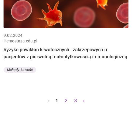
9.02.2024
Hemostaza.edu.pl
Ryzyko powikłań krwotocznych i zakrzepowych u
pacjentów z pierwotną małopłytkowością immunologiczną
Małopłytkowość
«
1
2
3
»