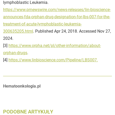
lymphoblastic Leukemia.
https://www.prnewswire.com/news-releases/lin-bioscience-
announces-fda-orphan-drug-designation-for-lbs-007-for-the-
treatment-of-acute-lymphoblastic-leukemia-
300635205.html
. Published Apr 24, 2018. Accessed Nov 27,
2024.
[3]
https://www.orpha.net/pl/other-information/about-
orphan-drugs
.
[4]
https://www.linbioscience.com/Pipeline/LBS007.
Autorzy:
Hematoonkologia.pl
PODOBNE ARTYKUŁY