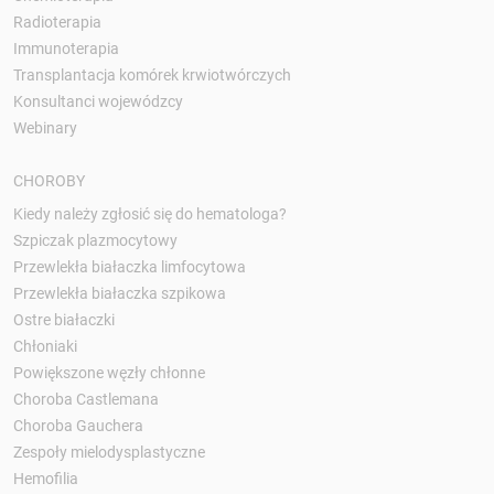
Radioterapia
Immunoterapia
Transplantacja komórek krwiotwórczych
Konsultanci wojewódzcy
Webinary
CHOROBY
Kiedy należy zgłosić się do hematologa?
Szpiczak plazmocytowy
Przewlekła białaczka limfocytowa
Przewlekła białaczka szpikowa
Ostre białaczki
Chłoniaki
Powiększone węzły chłonne
Choroba Castlemana
Choroba Gauchera
Zespoły mielodysplastyczne
Hemofilia