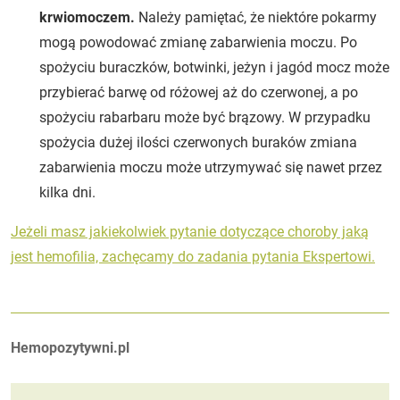
krwiomoczem.
Należy pamiętać, że niektóre pokarmy
mogą powodować zmianę zabarwienia moczu. Po
spożyciu buraczków, botwinki, jeżyn i jagód mocz może
przybierać barwę od różowej aż do czerwonej, a po
spożyciu rabarbaru może być brązowy. W przypadku
spożycia dużej ilości czerwonych buraków zmiana
zabarwienia moczu może utrzymywać się nawet przez
kilka dni.
Jeżeli masz jakiekolwiek pytanie dotyczące choroby jaką
jest hemofilia, zachęcamy do zadania pytania Ekspertowi.
Autorzy:
Hemopozytywni.pl