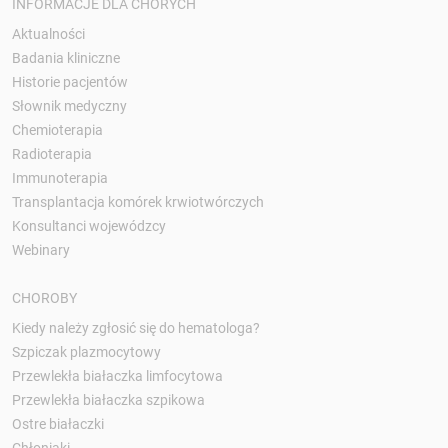
INFORMACJE DLA CHORYCH
Aktualności
Badania kliniczne
Historie pacjentów
Słownik medyczny
Chemioterapia
Radioterapia
Immunoterapia
Transplantacja komórek krwiotwórczych
Konsultanci wojewódzcy
Webinary
CHOROBY
Kiedy należy zgłosić się do hematologa?
Szpiczak plazmocytowy
Przewlekła białaczka limfocytowa
Przewlekła białaczka szpikowa
Ostre białaczki
Chłoniaki