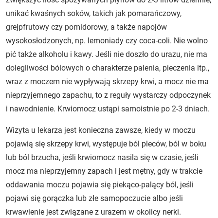
unikać kwaśnych soków, takich jak pomarańczowy,
grejpfrutowy czy pomidorowy, a także napojów
wysokosłodzonych, np. lemoniady czy coca-coli. Nie wolno
pić także alkoholu i kawy. Jeśli nie doszło do urazu, nie ma
dolegliwości bólowych o charakterze palenia, pieczenia itp.,
wraz z moczem nie wypływają skrzepy krwi, a mocz nie ma
nieprzyjemnego zapachu, to z reguły wystarczy odpoczynek
i nawodnienie. Krwiomocz ustąpi samoistnie po 2-3 dniach.
Wizyta u lekarza jest konieczna zawsze, kiedy w moczu
pojawią się skrzepy krwi, występuje ból pleców, ból w boku
lub ból brzucha, jeśli krwiomocz nasila się w czasie, jeśli
mocz ma nieprzyjemny zapach i jest mętny, gdy w trakcie
oddawania moczu pojawia się piekąco-palący ból, jeśli
pojawi się gorączka lub złe samopoczucie albo jeśli
krwawienie jest związane z urazem w okolicy nerki.