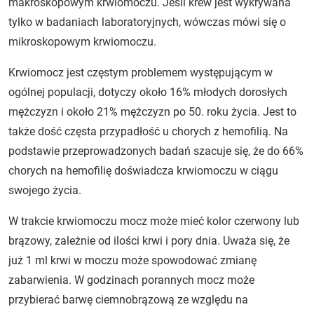
makroskopowym krwiomoczu. Jeśli krew jest wykrywana
tylko w badaniach laboratoryjnych, wówczas mówi się o
mikroskopowym krwiomoczu.
Krwiomocz jest częstym problemem występującym w
ogólnej populacji, dotyczy około 16% młodych dorosłych
mężczyzn i około 21% mężczyzn po 50. roku życia. Jest to
także dość częsta przypadłość u chorych z hemofilią. Na
podstawie przeprowadzonych badań szacuje się, że do 66%
chorych na hemofilię doświadcza krwiomoczu w ciągu
swojego życia.
W trakcie krwiomoczu mocz może mieć kolor czerwony lub
brązowy, zależnie od ilości krwi i pory dnia. Uważa się, że
już 1 ml krwi w moczu może spowodować zmianę
zabarwienia. W godzinach porannych mocz może
przybierać barwę ciemnobrązową ze względu na