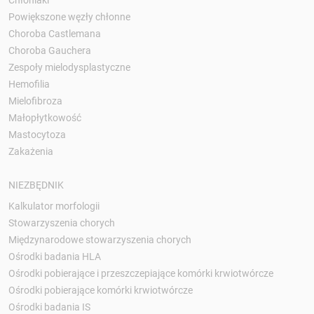
Powiększone węzły chłonne
Choroba Castlemana
Choroba Gauchera
Zespoły mielodysplastyczne
Hemofilia
Mielofibroza
Małopłytkowość
Mastocytoza
Zakażenia
NIEZBĘDNIK
Kalkulator morfologii
Stowarzyszenia chorych
Międzynarodowe stowarzyszenia chorych
Ośrodki badania HLA
Ośrodki pobierające i przeszczepiające komórki krwiotwórcze
Ośrodki pobierające komórki krwiotwórcze
Ośrodki badania IS