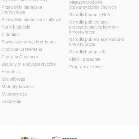
Międzynarodowe
Przewlekła białaczka
stowarzyszenia chorych
limfocytowa
Ośrodki badania HLA
Przewlekła białaczka szpikowa
Ośrodki pobierające i
Ostre białaczki
przeszczepiające komórki
krwiotwórcze
Chłoniaki
Ośrodki pobierające komórki
Powiększone węzły chłonne
krwiotwórcze
Choroba Castlemana
Ośrodki badania IS
Choroba Gauchera
Kliniki i poradnie
Zespoły mielodysplastyczne
Programy lekowe
Hemofilia
Mielofibroza
Małopłytkowość
Mastocytoza
Zakażenia