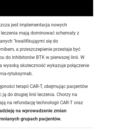
zcza jest implementacja nowych
ii leczenia mają dominować schematy z
nych "kwalifikująymi się do
ynibem, a przeszczepienie przestaje być
pu do inhibitorów BTK w pierwszej linii. W
nia wysoką skuteczność wykazuje połączenie
yna-rytuksymab.
ności terapii CAR-T, obejmując pacjentów
ją do drugiej linii leczenia. Chorzy na
ają na refundację technologii CAR-T oraz
nadzieję na wprowadzenie zmian
omnianych grupach pacjentów.