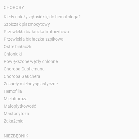
CHOROBY
Kiedy należy zgłosić się do hematologa?
Szpiczak plazmocytowy
Przewlekła białaczka limfocytowa
Przewlekła białaczka szpikowa
Ostre białaczki
Chłoniaki
Powiększone węzły chłonne
Choroba Castlemana
Choroba Gauchera
Zespoły mielodysplastyczne
Hemofilia
Mielofibroza
Małopłytkowość
Mastocytoza
Zakażenia
NIEZBĘDNIK