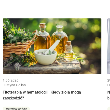
1.06.2026
2
Justyna Golian
H
Fitoterapia w hematologii | Kiedy zioła mogą
N
zaszkodzić?
b
Materiały ogólne