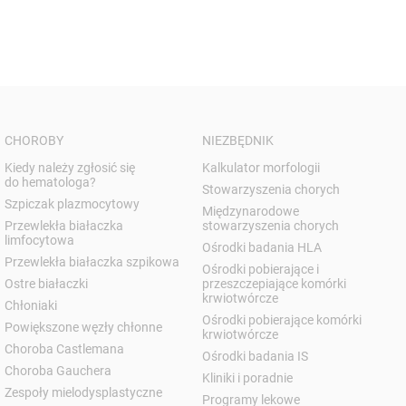
CHOROBY
NIEZBĘDNIK
Kiedy należy zgłosić się
Kalkulator morfologii
do hematologa?
Stowarzyszenia chorych
Szpiczak plazmocytowy
Międzynarodowe
Przewlekła białaczka
stowarzyszenia chorych
limfocytowa
Ośrodki badania HLA
Przewlekła białaczka szpikowa
Ośrodki pobierające i
Ostre białaczki
przeszczepiające komórki
krwiotwórcze
Chłoniaki
Ośrodki pobierające komórki
Powiększone węzły chłonne
krwiotwórcze
Choroba Castlemana
Ośrodki badania IS
Choroba Gauchera
Kliniki i poradnie
Zespoły mielodysplastyczne
Programy lekowe