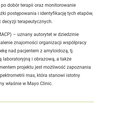
ż po dobór terapii oraz monitorowanie
ki postępowania i identyfikację tych etapów,
ć decyzji terapeutycznych.
MACP) – uznany autorytet w dziedzinie
alenie znajomości organizacji współpracy
kę nad pacjentem z amyloidozą, tj.
ą laboratoryjną i obrazową, a także
ementem projektu jest możliwość zapoznania
ektrometrii mas, która stanowi istotny
ny właśnie w Mayo Clinic.