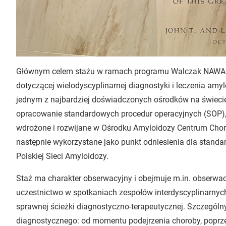
Głównym celem stażu w ramach programu Walczak NAWA je
dotyczącej wielodyscyplinarnej diagnostyki i leczenia amy
jednym z najbardziej doświadczonych ośrodków na świeci
opracowanie standardowych procedur operacyjnych (SOP),
wdrożone i rozwijane w Ośrodku Amyloidozy Centrum Cho
następnie wykorzystane jako punkt odniesienia dla standa
Polskiej Sieci Amyloidozy.
Staż ma charakter obserwacyjny i obejmuje m.in. obserwacj
uczestnictwo w spotkaniach zespołów interdyscyplinarny
sprawnej ścieżki diagnostyczno-terapeutycznej. Szczególny
diagnostycznego: od momentu podejrzenia choroby, poprze