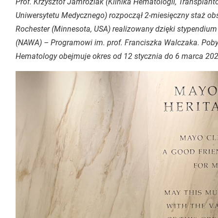
Prof. Krzysztof Jamroziak (Klinika Hematologii, Transpla
Uniwersytetu Medycznego) rozpoczął 2-miesięczny staż obs
Rochester (Minnesota, USA) realizowany dzięki stypendiu
(NAWA) – Programowi im. prof. Franciszka Walczaka. Pobyt 
Hematology obejmuje okres od 12 stycznia do 6 marca 2026