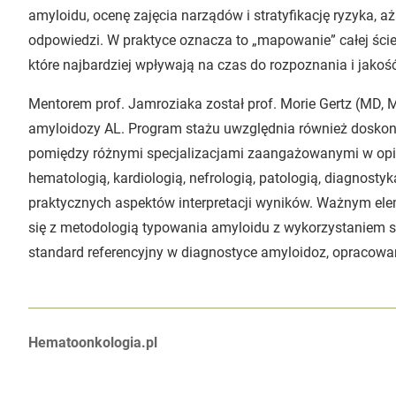
amyloidu, ocenę zajęcia narządów i stratyfikację ryzyka, a
odpowiedzi. W praktyce oznacza to „mapowanie” całej ścież
które najbardziej wpływają na czas do rozpoznania i jakoś
Mentorem prof. Jamroziaka został prof. Morie Gertz (MD, 
amyloidozy AL. Program stażu uwzględnia również doskon
pomiędzy różnymi specjalizacjami zaangażowanymi w opie
hematologią, kardiologią, nefrologią, patologią, diagnostyk
praktycznych aspektów interpretacji wyników. Ważnym el
się z metodologią typowania amyloidu z wykorzystaniem sp
standard referencyjny w diagnostyce amyloidoz, opracowa
Autorzy:
Hematoonkologia.pl