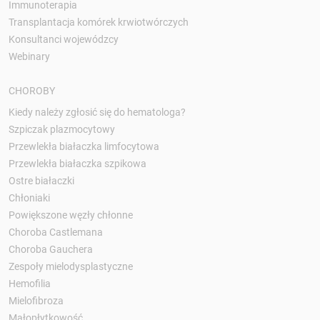
Immunoterapia
Transplantacja komórek krwiotwórczych
Konsultanci wojewódzcy
Webinary
CHOROBY
Kiedy należy zgłosić się do hematologa?
Szpiczak plazmocytowy
Przewlekła białaczka limfocytowa
Przewlekła białaczka szpikowa
Ostre białaczki
Chłoniaki
Powiększone węzły chłonne
Choroba Castlemana
Choroba Gauchera
Zespoły mielodysplastyczne
Hemofilia
Mielofibroza
Małopłytkowość