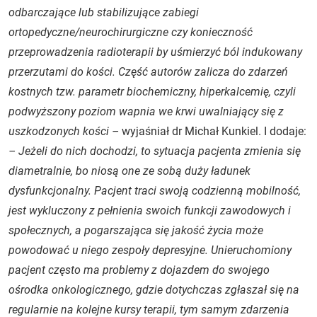
odbarczające lub stabilizujące zabiegi
ortopedyczne/neurochirurgiczne czy konieczność
przeprowadzenia radioterapii by uśmierzyć ból indukowany
przerzutami do kości. Część autorów zalicza do zdarzeń
kostnych tzw. parametr biochemiczny, hiperkalcemię, czyli
podwyższony poziom wapnia we krwi uwalniający się z
uszkodzonych kości –
wyjaśniał dr Michał Kunkiel. I dodaje:
– Jeżeli do nich dochodzi, to sytuacja pacjenta zmienia się
diametralnie, bo niosą one ze sobą duży ładunek
dysfunkcjonalny. Pacjent traci swoją codzienną mobilność,
jest wykluczony z pełnienia swoich funkcji zawodowych i
społecznych, a pogarszająca się jakość życia może
powodować u niego zespoły depresyjne. Unieruchomiony
pacjent często ma problemy z dojazdem do swojego
ośrodka onkologicznego, gdzie dotychczas zgłaszał się na
regularnie na kolejne kursy terapii, tym samym zdarzenia