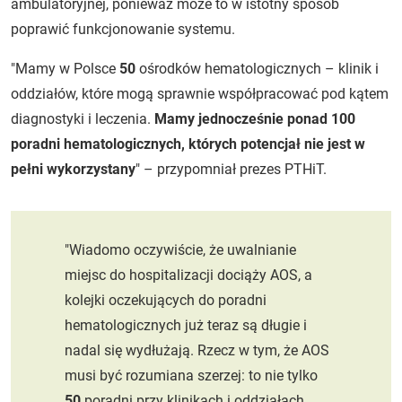
ambulatoryjnej, ponieważ może to w istotny sposób
poprawić funkcjonowanie systemu.
"Mamy w Polsce
50
ośrodków hematologicznych – klinik i
oddziałów, które mogą sprawnie współpracować pod kątem
diagnostyki i leczenia.
Mamy jednocześnie ponad 100
poradni hematologicznych, których potencjał nie jest w
pełni wykorzystany
" – przypomniał prezes PTHiT.
"Wiadomo oczywiście, że uwalnianie
miejsc do hospitalizacji dociąży AOS, a
kolejki oczekujących do poradni
hematologicznych już teraz są długie i
nadal się wydłużają. Rzecz w tym, że AOS
musi być rozumiana szerzej: to nie tylko
50
poradni przy klinikach i oddziałach