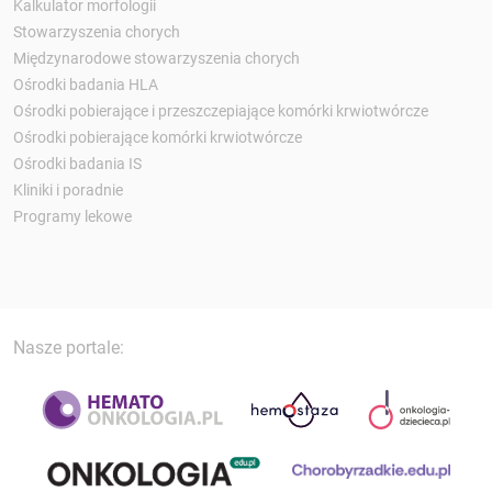
Kalkulator morfologii
Stowarzyszenia chorych
Międzynarodowe stowarzyszenia chorych
Ośrodki badania HLA
Ośrodki pobierające i przeszczepiające komórki krwiotwórcze
Ośrodki pobierające komórki krwiotwórcze
Ośrodki badania IS
Kliniki i poradnie
Programy lekowe
Nasze portale: