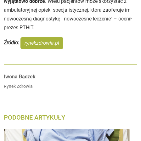
wyjątkowo dobrze
. Wielu pacjentów może skorzystać z
ambulatoryjnej opieki specjalistycznej, która zaoferuje im
nowoczesną diagnostykę i nowoczesne leczenie" – ocenił
prezes PTHiT.
Źródło:
rynekzdrowia.pl
Autorzy:
Iwona Bączek
Rynek Zdrowia
PODOBNE ARTYKUŁY