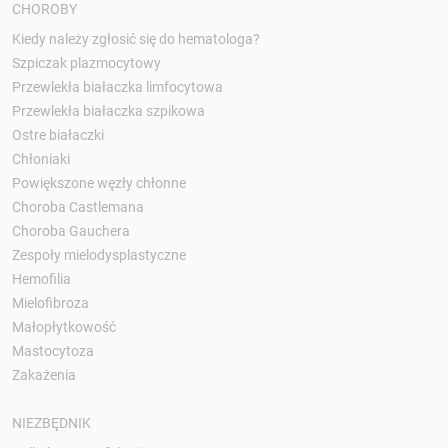
CHOROBY
Kiedy należy zgłosić się do hematologa?
Szpiczak plazmocytowy
Przewlekła białaczka limfocytowa
Przewlekła białaczka szpikowa
Ostre białaczki
Chłoniaki
Powiększone węzły chłonne
Choroba Castlemana
Choroba Gauchera
Zespoły mielodysplastyczne
Hemofilia
Mielofibroza
Małopłytkowość
Mastocytoza
Zakażenia
NIEZBĘDNIK