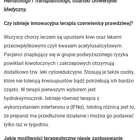
Hematologii i Transplantologii, Gdański Uniwersytet
Medyczny.
Czy istnieje innowacyjna terapia czerwienicy prawdziwej?
Wszyscy chorzy leczeni są upustami krwi oraz lekami
przeciwpłytkowymi czyli kwasem acetylosalicylowym.
Pacjenci znajdujący się w grupie podwyższonego ryzyka
powikłań krwotocznych i zakrzepowych otrzymują
dodatkowo tzw. leki cytoredukcyjne. Stosują je także osoby,
które nie tolerują krwioupustów bądź potrzebują ich bardzo
często. W terapii pierwszym wyborem jest
hydroksymocznik. Istnieje również terapia z
wykorzystaniem interferonu α (IFNα). Istotną różnicą jest to,
że preparat ma przedłużone działanie i można go podawać
tylko raz w tygodniu.
Jakie możliwości terapeutyczne niesie zastosowanie