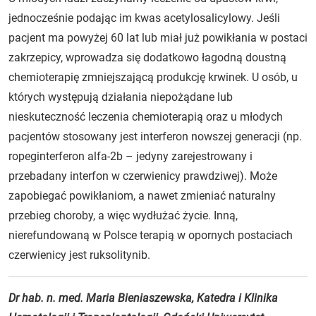
jednocześnie podając im kwas acetylosalicylowy. Jeśli
pacjent ma powyżej 60 lat lub miał już powikłania w postaci
zakrzepicy, wprowadza się dodatkowo łagodną doustną
chemioterapię zmniejszającą produkcję krwinek. U osób, u
których występują działania niepożądane lub
nieskuteczność leczenia chemioterapią oraz u młodych
pacjentów stosowany jest interferon nowszej generacji (np.
ropeginterferon alfa-2b – jedyny zarejestrowany i
przebadany interfon w czerwienicy prawdziwej). Może
zapobiegać powikłaniom, a nawet zmieniać naturalny
przebieg choroby, a więc wydłużać życie. Inną,
nierefundowaną w Polsce terapią w opornych postaciach
czerwienicy jest ruksolitynib.
Dr hab. n. med. Maria Bieniaszewska, Katedra i Klinika