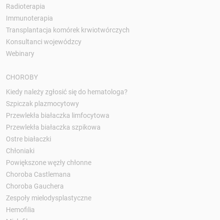
Radioterapia
Immunoterapia
Transplantacja komórek krwiotwórczych
Konsultanci wojewódzcy
Webinary
CHOROBY
Kiedy należy zgłosić się do hematologa?
Szpiczak plazmocytowy
Przewlekła białaczka limfocytowa
Przewlekła białaczka szpikowa
Ostre białaczki
Chłoniaki
Powiększone węzły chłonne
Choroba Castlemana
Choroba Gauchera
Zespoły mielodysplastyczne
Hemofilia