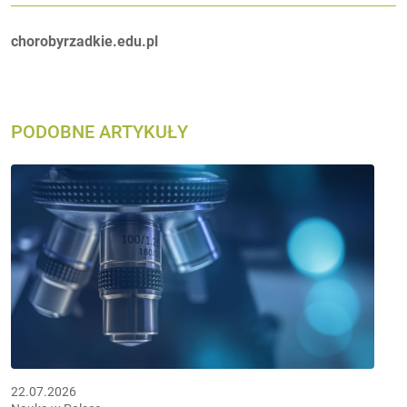
Autorzy:
chorobyrzadkie.edu.pl
PODOBNE ARTYKUŁY
22.07.2026