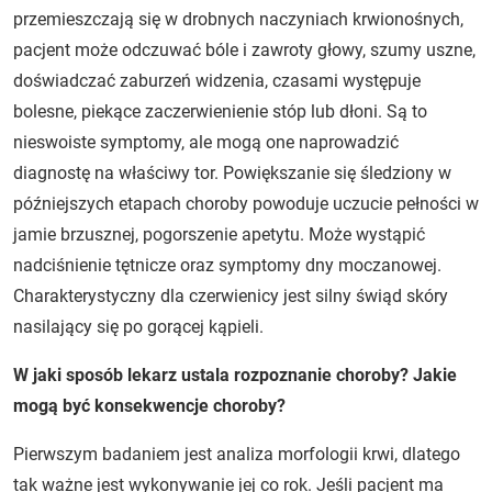
przemieszczają się w drobnych naczyniach krwionośnych,
pacjent może odczuwać bóle i zawroty głowy, szumy uszne,
doświadczać zaburzeń widzenia, czasami występuje
bolesne, piekące zaczerwienienie stóp lub dłoni. Są to
nieswoiste symptomy, ale mogą one naprowadzić
diagnostę na właściwy tor. Powiększanie się śledziony w
późniejszych etapach choroby powoduje uczucie pełności w
jamie brzusznej, pogorszenie apetytu. Może wystąpić
nadciśnienie tętnicze oraz symptomy dny moczanowej.
Charakterystyczny dla czerwienicy jest silny świąd skóry
nasilający się po gorącej kąpieli.
W jaki sposób lekarz ustala rozpoznanie choroby? Jakie
mogą być konsekwencje choroby?
Pierwszym badaniem jest analiza morfologii krwi, dlatego
tak ważne jest wykonywanie jej co rok. Jeśli pacjent ma