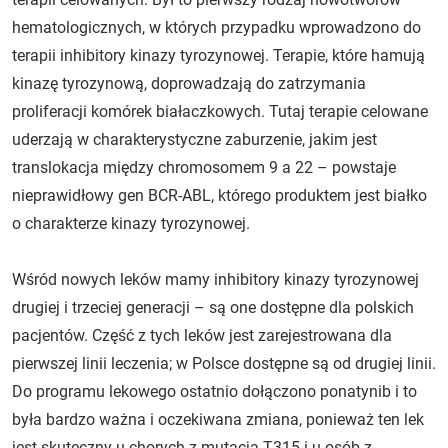
hematologicznych, w których przypadku wprowadzono do
terapii inhibitory kinazy tyrozynowej. Terapie, które hamują
kinazę tyrozynową, doprowadzają do zatrzymania
proliferacji komórek białaczkowych. Tutaj terapie celowane
uderzają w charakterystyczne zaburzenie, jakim jest
translokacja między chromosomem 9 a 22 – powstaje
nieprawidłowy gen BCR-ABL, którego produktem jest białko
o charakterze kinazy tyrozynowej.
Wśród nowych leków mamy inhibitory kinazy tyrozynowej
drugiej i trzeciej generacji – są one dostępne dla polskich
pacjentów. Część z tych leków jest zarejestrowana dla
pierwszej linii leczenia; w Polsce dostępne są od drugiej linii.
Do programu lekowego ostatnio dołączono ponatynib i to
była bardzo ważna i oczekiwana zmiana, ponieważ ten lek
jest skuteczny u chorych z mutacją T315 i u osób z