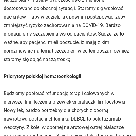
dostosowane do obecnej sytuacji. Staramy się wspierać
pacjentów – aby wiedzieli, jak powinni postępować, żeby
zmniejszyć ryzyko zachorowania na COVID-19. Bardzo
propagujemy szczepienia wśród pacjentów. Sądzę, że to
ważne, aby pacjenci mieli poczucie, iż mają z kim
porozmawiać na temat szczepień, więc ten obszar również
staramy się objąć naszą troską.
Priorytety polskiej hematoonkologii
Będziemy popierać refundację terapii celowanych w
pierwszej linii leczenia przewlekłej białaczki limfocytowej.
Nowy lek, bardzo potrzebny dla chorych z oporną
nawrotową postacią chłoniaka DLBCL to polatuzumab
wedotyny. Z kolei w opornej nawrotowej ostrej białaczce
szpikowej z mutacją FLT3 jest również lek, który jest bardzo