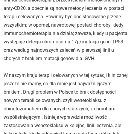
anty-CD20, a obecnie są nowe metody leczenia w postaci
terapii celowanych. Powinny być one stosowane przede
wszystkim: w opornej, nawrotowej postaci choroby, kiedy
immunochemioterapia nie działa; zawsze, kiedy u pacjenta
występuje delecja chromosomu 17p/mutacja genu TP53
oraz według najnowszych zaleceń w pierwszej linii u
chorych z brakiem mutacji genów dla IGVH.
W naszym kraju terapii celowanych w tej sytuacji klinicznej
jeszcze nie mamy, co dla mnie jest najważniejszym
brakiem. Drugi problem w Polsce to brak dostępności
nowych terapii celowanych, czyli wenetoklaksu z
obinutuzumabem dla chorych starszych, z chorobami
współistniejącymi. Istnieje wprawdzie możliwość
zastosowania wenetoklaksu w kolejnej linii leczenia, ale
tylko wtedy, kiedy odpowiedź na terapię trwa krótko lub