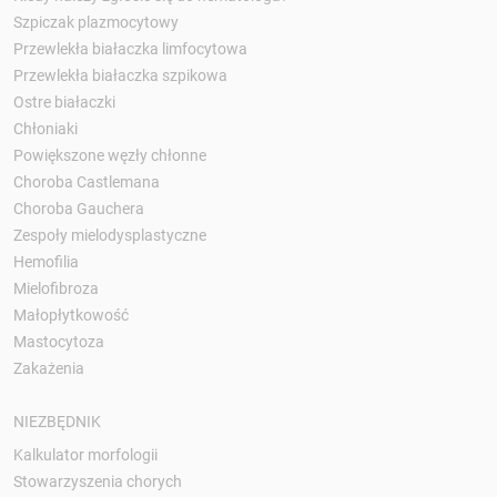
Szpiczak plazmocytowy
Przewlekła białaczka limfocytowa
Przewlekła białaczka szpikowa
Ostre białaczki
Chłoniaki
Powiększone węzły chłonne
Choroba Castlemana
Choroba Gauchera
Zespoły mielodysplastyczne
Hemofilia
Mielofibroza
Małopłytkowość
Mastocytoza
Zakażenia
NIEZBĘDNIK
Kalkulator morfologii
Stowarzyszenia chorych