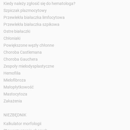
Kiedy należy zgłosić się do hematologa?
Szpiczak plazmocytowy
Przewlekła białaczka limfocytowa
Przewlekła białaczka szpikowa
Ostre białaczki
Chłoniaki
Powiększone węzły chłonne
Choroba Castlemana
Choroba Gauchera
Zespoły mielodysplastyczne
Hemofilia
Mielofibroza
Małopłytkowość
Mastocytoza
Zakażenia
NIEZBĘDNIK
Kalkulator morfologii