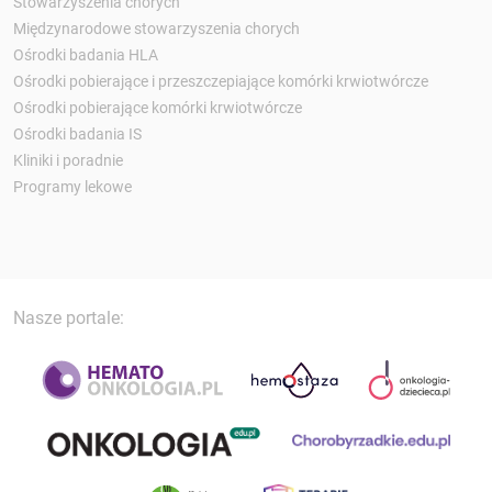
Stowarzyszenia chorych
Międzynarodowe stowarzyszenia chorych
Ośrodki badania HLA
Ośrodki pobierające i przeszczepiające komórki krwiotwórcze
Ośrodki pobierające komórki krwiotwórcze
Ośrodki badania IS
Kliniki i poradnie
Programy lekowe
Nasze portale: