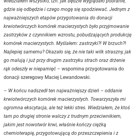
wiedziałem wszystko, tzn. jak będzie wyglądało pobranie,
gdzie się odbędzie i czego mogę się spodziewać. Jednym z
najważniejszych etapów przygotowania do donacji
krwiotwórczych komórek macierzystych było przyjmowanie
zastrzyków z czynnikiem wzrostu, pobudzających produkcję
komórek macierzystych. Myślałem: zastrzyki?! W brzuch?!
Najlepiej samemu? Okazało się, że nie taki wilk straszny, jak
go malują i już przy drugim zastrzyku strach oraz drżenie
rąk odeszły w niepamięć
– wspomina przygotowania do
donacji szeregowy Maciej Lewandowski.
–
W końcu nadszedł ten najważniejszy dzień – oddanie
krwiotwórczych komórek macierzystych. Towarzyszyła mi
ogromna ekscytacja, ale też lekki stres. Wiedziałem, że ktoś
tam po drugiej stronie walczy z trudnym przeciwnikiem,
jakim jest nowotwór krwi, właśnie kończy ciężką
chemioterapię, przygotowującą do przeszczepienia i z