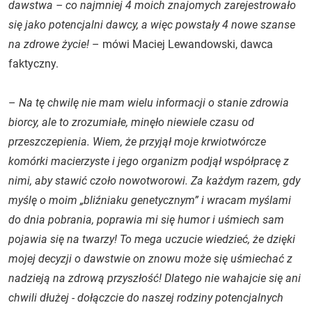
dawstwa – co najmniej 4 moich znajomych zarejestrowało
się jako potencjalni dawcy, a więc powstały 4 nowe szanse
na zdrowe życie!
– mówi Maciej Lewandowski, dawca
faktyczny.
–
Na tę chwilę nie mam wielu informacji o stanie zdrowia
biorcy, ale to zrozumiałe, minęło niewiele czasu od
przeszczepienia. Wiem, że przyjął moje krwiotwórcze
komórki macierzyste i jego organizm podjął współpracę z
nimi, aby stawić czoło nowotworowi. Za każdym razem, gdy
myślę o moim „bliźniaku genetycznym” i wracam myślami
do dnia pobrania, poprawia mi się humor i uśmiech sam
pojawia się na twarzy! To mega uczucie wiedzieć, że dzięki
mojej decyzji o dawstwie on znowu może się uśmiechać z
nadzieją na zdrową przyszłość! Dlatego nie wahajcie się ani
chwili dłużej - dołączcie do naszej rodziny potencjalnych