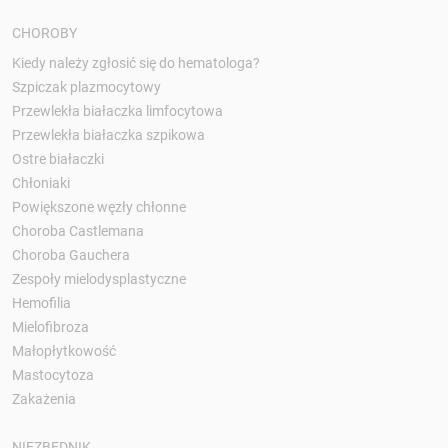
CHOROBY
Kiedy należy zgłosić się do hematologa?
Szpiczak plazmocytowy
Przewlekła białaczka limfocytowa
Przewlekła białaczka szpikowa
Ostre białaczki
Chłoniaki
Powiększone węzły chłonne
Choroba Castlemana
Choroba Gauchera
Zespoły mielodysplastyczne
Hemofilia
Mielofibroza
Małopłytkowość
Mastocytoza
Zakażenia
NIEZBĘDNIK