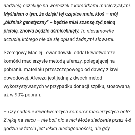
nadzieją oczekuje na woreczek z komórkami macierzystymi.
Myślałem o tym, że dzięki tej cząstce mnie, ktoś – mój
„bliźniak genetyczny” – będzie miał szansę żyć pełną
piersią, znowu będzie uśmiechnięty.
To niesamowite
uczucie, którego nie da się opisać żadnymi słowami.
Szeregowy Maciej Lewandowski oddał krwiotwórcze
komórki macierzyste metodą aferezy, polegającej na
pobraniu materiału przeszczepowego od dawcy z krwi
obwodowej. Afereza jest jedną z dwóch metod
wykorzystywanych w przypadku donacji szpiku, stosowaną
aż w 90% pobrań.
–
Czy oddanie krwiotwórczych komórek macierzystych boli?
Z ręką na sercu – nie boli nic a nic! Może siedzenie przez 4-6
godzin w fotelu jest lekką niedogodnością, ale gdy