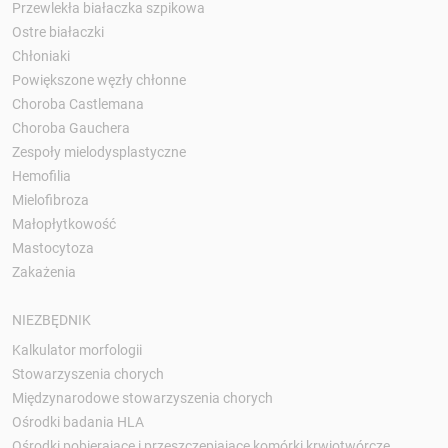
Przewlekła białaczka szpikowa
Ostre białaczki
Chłoniaki
Powiększone węzły chłonne
Choroba Castlemana
Choroba Gauchera
Zespoły mielodysplastyczne
Hemofilia
Mielofibroza
Małopłytkowość
Mastocytoza
Zakażenia
NIEZBĘDNIK
Kalkulator morfologii
Stowarzyszenia chorych
Międzynarodowe stowarzyszenia chorych
Ośrodki badania HLA
Ośrodki pobierające i przeszczepiające komórki krwiotwórcze