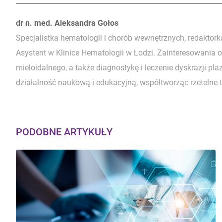
Autorzy:
dr n. med. Aleksandra Gołos
Specjalistka hematologii i chorób wewnętrznych, redaktor
Asystent w Klinice Hematologii w Łodzi. Zainteresowani
mieloidalnego, a także diagnostykę i leczenie dyskrazji p
działalność naukową i edukacyjną, współtworząc rzetelne t
PODOBNE ARTYKUŁY