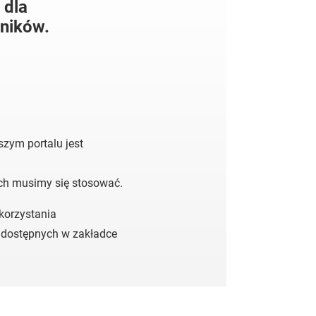
 dla
ników.
zym portalu jest
ych musimy się stosować.
 korzystania
 dostępnych w zakładce