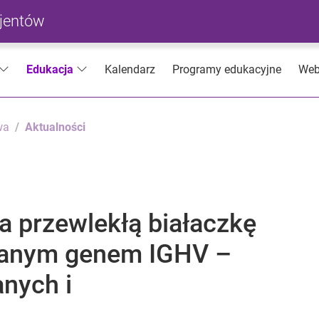
cjentów
Kalendarz
Programy edukacyjne
Web
Edukacja
wa
Aktualności
na przewlekłą białaczkę
wanym genem IGHV –
nych i