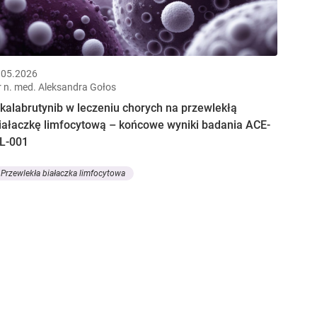
.05.2026
r n. med. Aleksandra Gołos
kalabrutynib w leczeniu chorych na przewlekłą
iałaczkę limfocytową – końcowe wyniki badania ACE-
L-001
Przewlekła białaczka limfocytowa