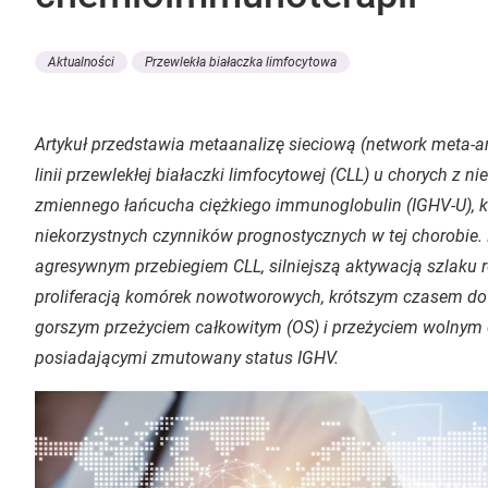
Aktualności
Przewlekła białaczka limfocytowa
Artykuł przedstawia metaanalizę sieciową (network meta-a
linii przewlekłej białaczki limfocytowej (CLL) u chorych 
zmiennego łańcucha ciężkiego immunoglobulin (IGHV-U), kt
niekorzystnych czynników prognostycznych w tej chorobie. 
agresywnym przebiegiem CLL, silniejszą aktywacją szlaku 
proliferacją komórek nowotworowych, krótszym czasem do 
gorszym przeżyciem całkowitym (OS) i przeżyciem wolnym 
posiadającymi zmutowany status IGHV.