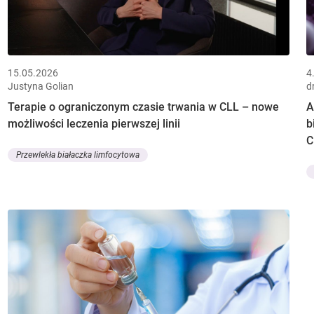
15.05.2026
4
Justyna Golian
d
Terapie o ograniczonym czasie trwania w CLL – nowe
A
możliwości leczenia pierwszej linii
b
C
Przewlekła białaczka limfocytowa