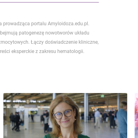
ka prowadząca portalu Amyloidoza.edu.pl.
a obejmują patogenezę nowotworów układu
lazmocytowych. Łączy doświadczenie kliniczne,
reści eksperckie z zakresu hematologii.