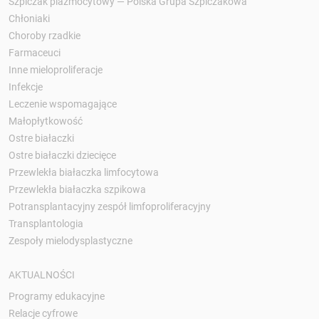
Szpiczak plazmocytowy — Polska Grupa Szpiczakowa
Chłoniaki
Choroby rzadkie
Farmaceuci
Inne mieloproliferacje
Infekcje
Leczenie wspomagające
Małopłytkowość
Ostre białaczki
Ostre białaczki dziecięce
Przewlekła białaczka limfocytowa
Przewlekła białaczka szpikowa
Potransplantacyjny zespół limfoproliferacyjny
Transplantologia
Zespoły mielodysplastyczne
AKTUALNOŚCI
Programy edukacyjne
Relacje cyfrowe