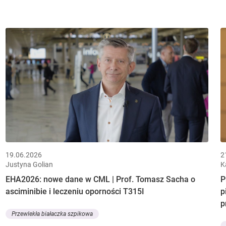
19.06.2026
2
Justyna Golian
K
EHA2026: nowe dane w CML | Prof. Tomasz Sacha o
P
asciminibie i leczeniu oporności T315I
p
p
Przewlekła białaczka szpikowa