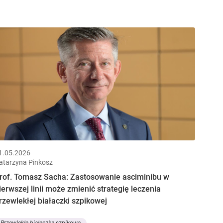
1.05.2026
atarzyna Pinkosz
rof. Tomasz Sacha: Zastosowanie asciminibu w
ierwszej linii może zmienić strategię leczenia
rzewlekłej białaczki szpikowej
Przewlekła białaczka szpikowa