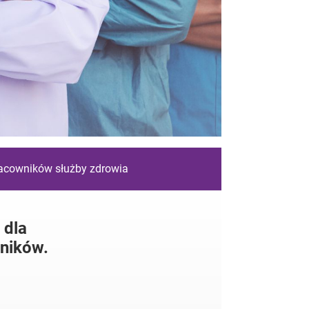
racowników służby zdrowia
 dla
ników.