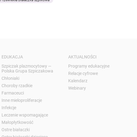
EDUKACJA
AKTUALNOŚCI
Szpiczak plazmocytowy —
Programy edukacyjne
Polska Grupa Szpiczakowa
Relacje cyfrowe
Chłoniaki
Kalendarz
Choroby rzadkie
Webinary
Farmaceuci
Inne mieloproliferacje
Infekcje
Leczenie wspomagające
Małopłytkowość
Ostre białaczki
Ostre białaczki dziecięce