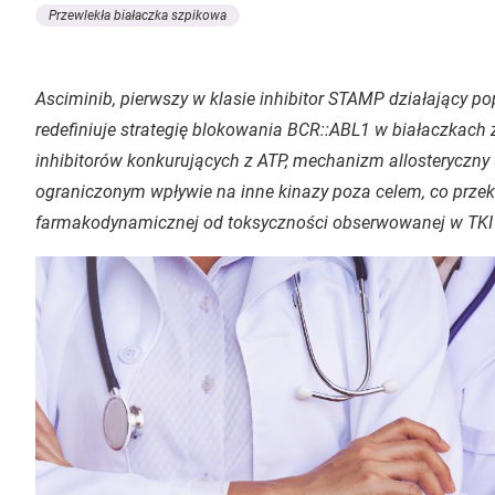
Przewlekła białaczka szpikowa
Asciminib, pierwszy w klasie inhibitor STAMP działający po
redefiniuje strategię blokowania BCR::ABL1 w białaczkach
inhibitorów konkurujących z ATP, mechanizm allosteryczn
ograniczonym wpływie na inne kinazy poza celem, co przek
farmakodynamicznej od toksyczności obserwowanej w TKI 