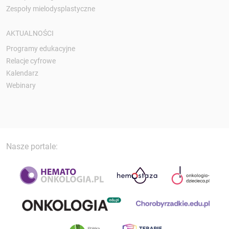
Zespoły mielodysplastyczne
AKTUALNOŚCI
Programy edukacyjne
Relacje cyfrowe
Kalendarz
Webinary
Nasze portale: