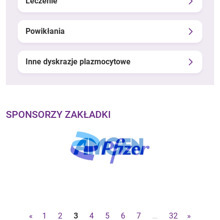
Leczenie
Powikłania
Inne dyskrazje plazmocytowe
SPONSORZY ZAKŁADKI
«
1
2
3
4
5
6
7
…
32
»