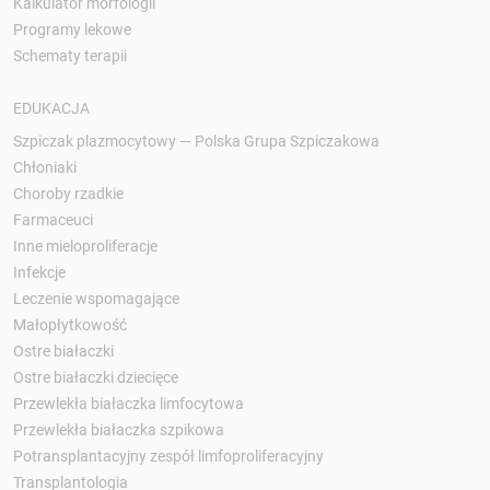
Kalkulator morfologii
Programy lekowe
Schematy terapii
EDUKACJA
Szpiczak plazmocytowy — Polska Grupa Szpiczakowa
Chłoniaki
Choroby rzadkie
Farmaceuci
Inne mieloproliferacje
Infekcje
Leczenie wspomagające
Małopłytkowość
Ostre białaczki
Ostre białaczki dziecięce
Przewlekła białaczka limfocytowa
Przewlekła białaczka szpikowa
Potransplantacyjny zespół limfoproliferacyjny
Transplantologia