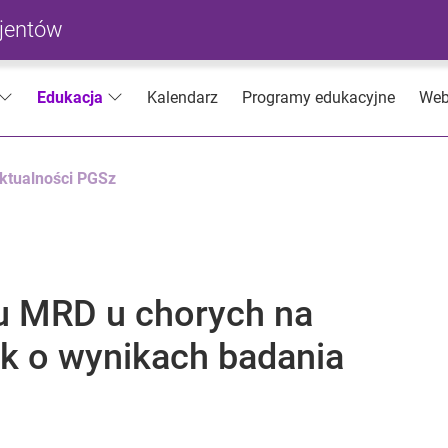
cjentów
Kalendarz
Programy edukacyjne
Web
Edukacja
ktualności PGSz
u MRD u chorych na
ak o wynikach badania