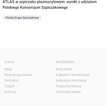
ATLAS w szpiczaku plazmocytowym: wyniki z udziałem
Polskiego Konsorcjum Szpiczakowego
Polska Grupa Szpiczakowa
O NAS
NIEZBĘDNIK
Misja
Baza leków
Rada programowa
Kalkulator hematologa
Partnerzy
Kalkulator morfologii
Zespół
Programy lekowe
Autorzy
Schematy terapii