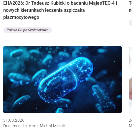
EHA2026: Dr Tadeusz Kubicki o badaniu MajesTEC-4 i
T
nowych kierunkach leczenia szpiczaka
n
plazmocytowego
Polska Grupa Szpiczakowa
31.03.2026
2
Dr n. med. i n. o zdr. Michał Mielnik
M