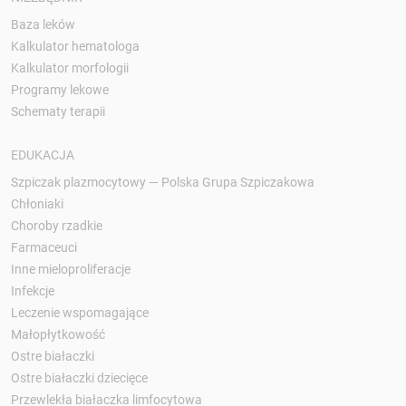
Baza leków
Kalkulator hematologa
Kalkulator morfologii
Programy lekowe
Schematy terapii
EDUKACJA
Szpiczak plazmocytowy — Polska Grupa Szpiczakowa
Chłoniaki
Choroby rzadkie
Farmaceuci
Inne mieloproliferacje
Infekcje
Leczenie wspomagające
Małopłytkowość
Ostre białaczki
Ostre białaczki dziecięce
Przewlekła białaczka limfocytowa