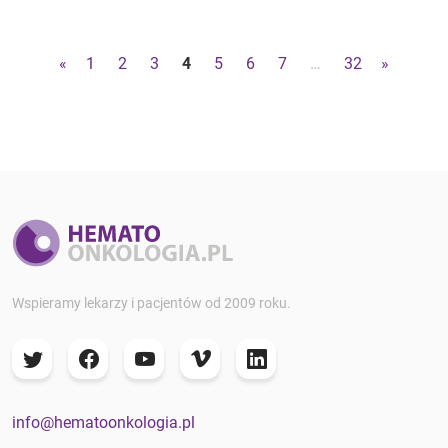
«
1
2
3
4
5
6
7
…
32
»
Wspieramy lekarzy i pacjentów od 2009 roku.
info@hematoonkologia.pl