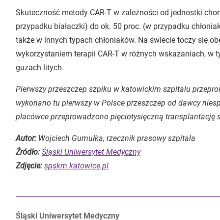
Skuteczność metody CAR-T w zależności od jednostki chor
przypadku białaczki) do ok. 50 proc. (w przypadku chłonia
także w innych typach chłoniaków. Na świecie toczy się ob
wykorzystaniem terapii CAR-T w różnych wskazaniach, w 
guzach litych.
Pierwszy przeszczep szpiku w katowickim szpitalu przep
wykonano tu pierwszy w Polsce przeszczep od dawcy nies
placówce przeprowadzono pięciotysięczną transplantację 
Autor:
Wojciech Gumułka, rzecznik prasowy szpitala
Źródło:
Śląski Uniwersytet Medyczny
Zdjęcie:
spskm.katowice.pl
Autorzy:
Śląski Uniwersytet Medyczny