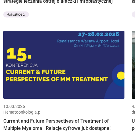
strategie leczenia ostrej białaczki limfoblastycznej
k
Aktualności
10.03.2026
4
Hematoonkologia.pl
d
Current and Future Perspectives of Treatment of
U
Multiple Myeloma | Relacje cyfrowe już dostępne!
p