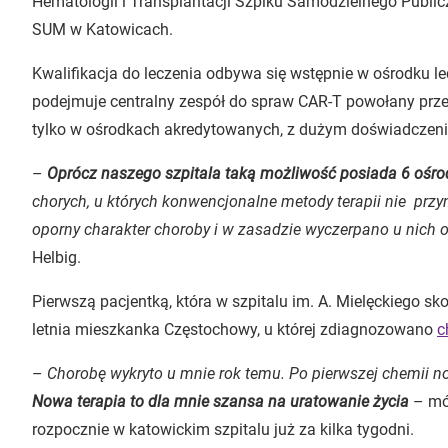
Hematologii i Transplantacji Szpiku Samodzielnego Publicz
SUM w Katowicach.
Kwalifikacja do leczenia odbywa się wstępnie w ośrodku l
podejmuje centralny zespół do spraw CAR-T powołany prze
tylko w ośrodkach akredytowanych, z dużym doświadczenie
–
Oprócz naszego szpitala taką możliwość posiada 6 ośr
chorych, u których konwencjonalne metody terapii nie prz
oporny charakter choroby i w zasadzie wyczerpano u nich 
Helbig.
Pierwszą pacjentką, która w szpitalu im. A. Mielęckiego skor
letnia mieszkanka Częstochowy, u której zdiagnozowano
c
–
Chorobę wykryto u mnie rok temu. Po pierwszej chemii no
Nowa terapia to dla mnie szansa na uratowanie życia
– mów
rozpocznie w katowickim szpitalu już za kilka tygodni.