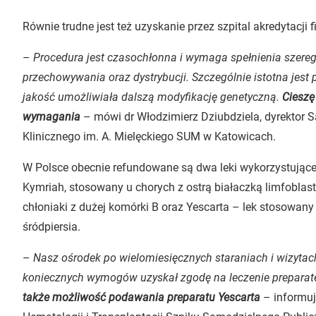
Równie trudne jest też uzyskanie przez szpital akredytacji f
–
Procedura jest czasochłonna i wymaga spełnienia szeregu 
przechowywania oraz dystrybucji. Szczególnie istotna jest
jakość umożliwiała dalszą modyfikację genetyczną.
Cieszę 
wymagania
– mówi dr Włodzimierz Dziubdziela, dyrektor 
Klinicznego im. A. Mielęckiego SUM w Katowicach.
W Polsce obecnie refundowane są dwa leki wykorzystujące
Kymriah, stosowany u chorych z ostrą białaczką limfoblas
chłoniaki z dużej komórki B oraz Yescarta – lek stosowany
śródpiersia.
–
Nasz ośrodek po wielomiesięcznych staraniach i wizytac
koniecznych wymogów uzyskał zgodę na leczenie prepara
także możliwość podawania preparatu Yescarta
– informuj