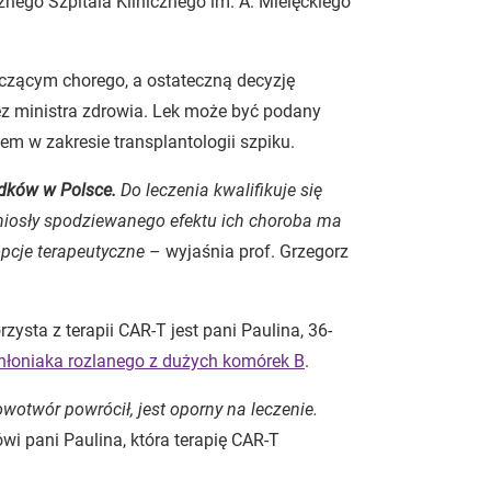
nego Szpitala Klinicznego im. A. Mielęckiego
eczącym chorego, a ostateczną decyzję
z ministra zdrowia. Lek może być podany
m w zakresie transplantologii szpiku.
odków w Polsce.
Do leczenia kwalifikuje się
yniosły spodziewanego efektu ich choroba ma
opcje terapeutyczne
– wyjaśnia prof. Grzegorz
zysta z terapii CAR-T jest pani Paulina, 36-
hłoniaka rozlanego z dużych komórek B
.
wotwór powrócił, jest oporny na leczenie.
i pani Paulina, która terapię CAR-T