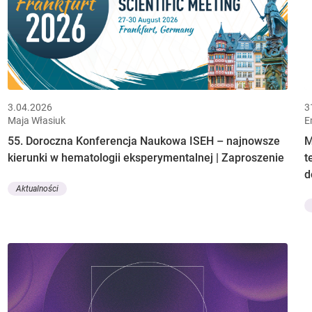
3.04.2026
3
Maja Własiuk
E
55. Doroczna Konferencja Naukowa ISEH – najnowsze
M
kierunki w hematologii eksperymentalnej | Zaproszenie
t
d
Aktualności