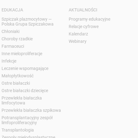
EDUKACJA
AKTUALNOŚCI
Szpiczak plazmocytowy —
Programy edukacyjne
Polska Grupa Szpiczakowa
Relacje cyfrowe
Chłoniaki
Kalendarz
Choroby rzadkie
Webinary
Farmaceuci
Inne mieloproliferacje
Infekcje
Leczenie wspomagające
Małopłytkowość
Ostre białaczki
Ostre białaczki dziecięce
Przewlekła białaczka
limfocytowa
Przewlekła białaczka szpikowa
Potransplantacyjny zespół
limfoproliferacyjny
Transplantologia
Zespoły mielodysplastyczne