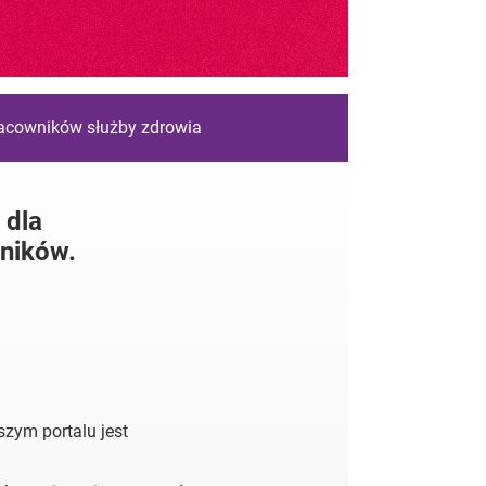
racowników służby zdrowia
 dla
ników.
zym portalu jest