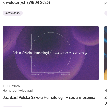
krwotocznych (WBDR 2025)
p
Aktualności
16.03.2026
6
Hematoonkologia.pl
H
Już dziś! Polska Szkoła Hematologii – sesja wiosenna
Z
D