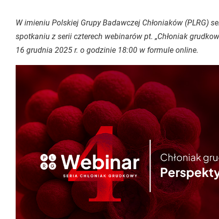
W imieniu Polskiej Grupy Badawczej Chłoniaków (PLRG) s
spotkaniu z serii czterech webinarów pt. „Chłoniak grudkowy
16 grudnia 2025 r. o godzinie 18:00 w formule online.