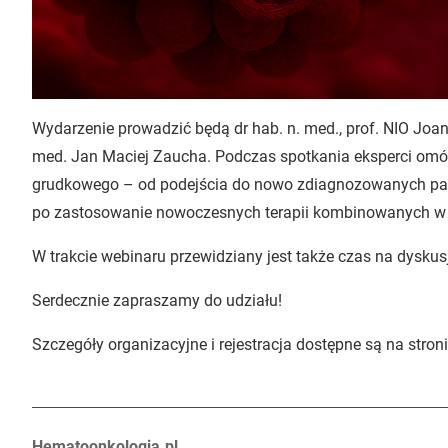
Wydarzenie prowadzić będą dr hab. n. med., prof. NIO Joan
med. Jan Maciej Zaucha. Podczas spotkania eksperci omów
grudkowego – od podejścia do nowo zdiagnozowanych pacj
po zastosowanie nowoczesnych terapii kombinowanych w pr
W trakcie webinaru przewidziany jest także czas na dyskus
Serdecznie zapraszamy do udziału!
Szczegóły organizacyjne i rejestracja dostępne są na stron
Autorzy:
Hematoonkologia.pl