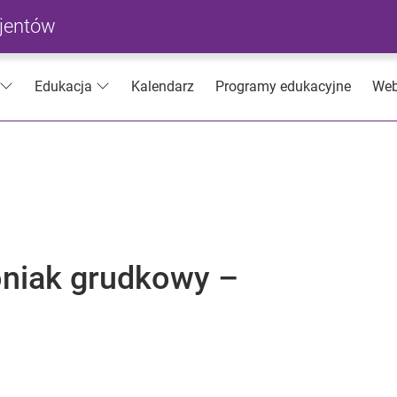
cjentów
Kalendarz
Programy edukacyjne
Web
Edukacja
łoniak grudkowy –