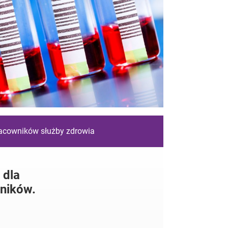
racowników służby zdrowia
 dla
ników.