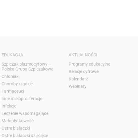
EDUKACJA
AKTUALNOŚCI
Szpiczak plazmocytowy —
Programy edukacyjne
Polska Grupa Szpiczakowa
Relacje cyfrowe
Chłoniaki
Kalendarz
Choroby rzadkie
Webinary
Farmaceuci
Inne mieloproliferacje
Infekcje
Leczenie wspomagające
Małopłytkowość
Ostre białaczki
Ostre białaczki dziecięce