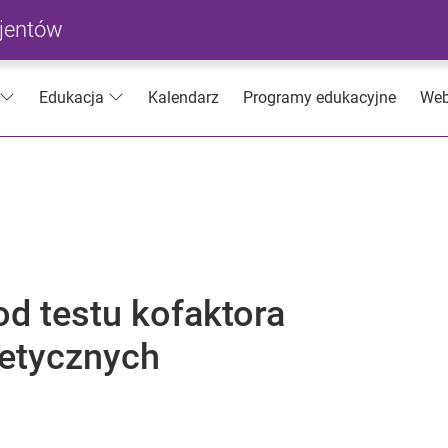
cjentów
Kalendarz
Programy edukacyjne
Web
Edukacja
od testu kofaktora
netycznych