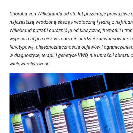
Choroba von Willebranda od stu lat prezentuje prawdziwe o
najczęstszą wrodzoną skazą krwotoczną i jedną z najtrudni
Willebrand potrafił odróżnić ją od klasycznej hemofilii i tro
wyposażeni przecież w znacznie bardziej zaawansowane nar
fenotypową, niejednoznacznością objawów i ograniczeniami
w diagnostyce, terapii i genetyce VWD, nie uprościł obrazu c
wielowarstwowość.