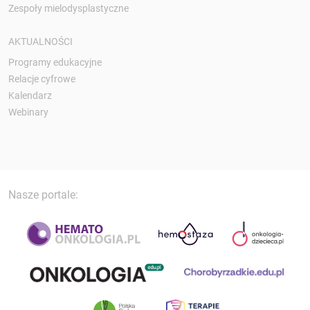
Zespoły mielodysplastyczne
AKTUALNOŚCI
Programy edukacyjne
Relacje cyfrowe
Kalendarz
Webinary
Nasze portale: