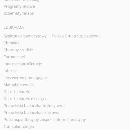
Programy lekowe
Schematy terapii
EDUKACJA
Szpiczak plazmocytowy — Polska Grupa Szpiczakowa
Chłoniaki
Choroby rzadkie
Farmaceuci
Inne mieloproliferacje
Infekcje
Leczenie wspomagające
Małopłytkowość
Ostre białaczki
Ostre białaczki dziecięce
Przewlekła białaczka limfocytowa
Przewlekła białaczka szpikowa
Potransplantacyjny zespół limfoproliferacyjny
Transplantologia