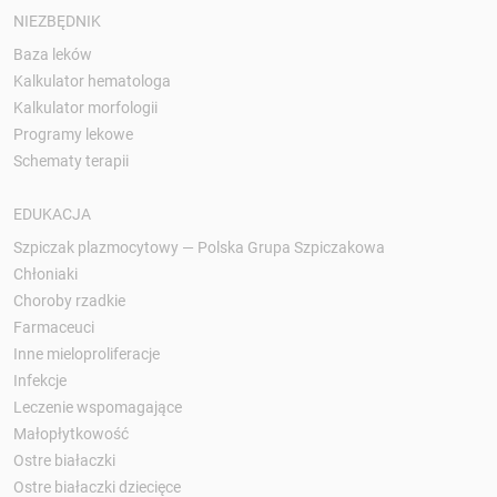
NIEZBĘDNIK
Baza leków
Kalkulator hematologa
Kalkulator morfologii
Programy lekowe
Schematy terapii
EDUKACJA
Szpiczak plazmocytowy — Polska Grupa Szpiczakowa
Chłoniaki
Choroby rzadkie
Farmaceuci
Inne mieloproliferacje
Infekcje
Leczenie wspomagające
Małopłytkowość
Ostre białaczki
Ostre białaczki dziecięce