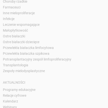
Choroby rzadkie
Farmaceuci
Inne mieloproliferacje
Infekcje
Leczenie wspomagające
Małopłytkowość
Ostre białaczki
Ostre białaczki dziecięce
Przewlekła białaczka limfocytowa
Przewlekła białaczka szpikowa
Potransplantacyjny zespół limfoproliferacyjny
Transplantologia
Zespoły mielodysplastyczne
AKTUALNOŚCI
Programy edukacyjne
Relacje cyfrowe
Kalendarz
Webinary