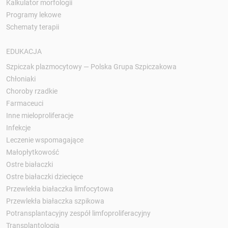
Kalkulator morfologii
Programy lekowe
Schematy terapii
EDUKACJA
Szpiczak plazmocytowy — Polska Grupa Szpiczakowa
Chłoniaki
Choroby rzadkie
Farmaceuci
Inne mieloproliferacje
Infekcje
Leczenie wspomagające
Małopłytkowość
Ostre białaczki
Ostre białaczki dziecięce
Przewlekła białaczka limfocytowa
Przewlekła białaczka szpikowa
Potransplantacyjny zespół limfoproliferacyjny
Transplantologia