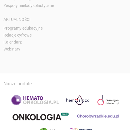
Zespoły mielodysplastyczne
AKTUALNOŚCI
Programy edukacyjne
Relacje cyfrowe
Kalendarz
Webinary
Nasze portale: