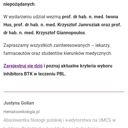
niepożądanych
.
W wydarzeniu udział wezmą
prof. dr hab. n. med. Iwona
Hus, prof. dr hab. n. med. Krzysztof Jamroziak oraz prof.
dr hab. n. med. Krzysztof Giannopoulos
.
Zapraszamy wszystkich zainteresowanych – lekarzy,
farmaceutów oraz studentów kierunków medycznych.
Zarejestruj się dziś
i poznaj aktualne kryteria wyboru
inhibitora BTK w leczeniu PBL.
Autorzy:
Justyna Golian
Hematoonkologia.pl
Absolwentka filologii polskiej i e-edytorstwa na UMCS w