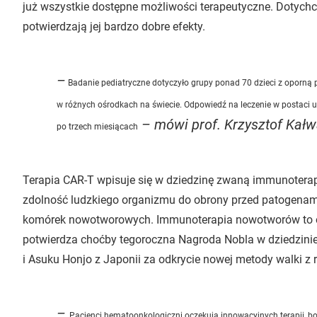
już wszystkie dostępne możliwości terapeutyczne. Dotych
potwierdzają jej bardzo dobre efekty.
–
Badanie pediatryczne dotyczyło grupy ponad 70 dzieci z oporną po
w różnych ośrodkach na świecie. Odpowiedź na leczenie w postaci u
– mówi prof. Krzysztof Kałw
po trzech miesiącach
Terapia CAR-T wpisuje się w dziedzinę zwaną immunoterap
zdolność ludzkiego organizmu do obrony przed patogenami
komórek nowotworowych. Immunoterapia nowotworów to obi
potwierdza choćby tegoroczna Nagroda Nobla w dziedzinie
i Asuku Honjo z Japonii za odkrycie nowej metody walki z 
–
Pacjenci hematoonkologiczni oczekują innowacyjnych terapii, bo