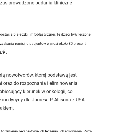
czas prowadzone badania kliniczne
stacią białaczki limfoblastycznej. Te dzieci były leczone
zyskania remisji u pacjentów wynosi około 80 procent
ak.
ią nowotworów, której podstawą jest
 oraz do rozpoznania i eliminowania
ecujący kierunek w onkologii, co
 medycyny dla Jamesa P. Allisona z USA
rakiem.
 to zmienia perspektywę ich leczenia, ich rokowania. Poza