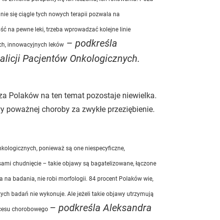
anie się ciągle tych nowych terapii pozwala na
ć na pewne leki, trzeba wprowadzać kolejne linie
– podkreśla
ch, innowacyjnych leków
alicji Pacjentów Onkologicznych.
a Polaków na ten temat pozostaje niewielka.
wy poważnej choroby za zwykłe przeziębienie.
ologicznych, ponieważ są one niespecyficzne,
asami chudnięcie – takie objawy są bagatelizowane, łączone
 na badania, nie robi morfologii. 84 procent Polaków wie,
ych badań nie wykonuje. Ale jeżeli takie objawy utrzymują
– podkreśla Aleksandra
rocesu chorobowego