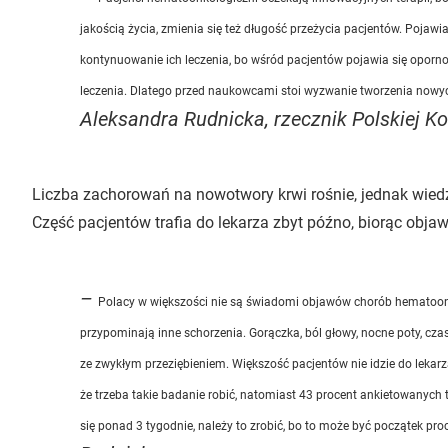
jakością życia, zmienia się też długość przeżycia pacjentów. Pojawi
kontynuowanie ich leczenia, bo wśród pacjentów pojawia się opornoś
leczenia. Dlatego przed naukowcami stoi wyzwanie tworzenia nowy
Aleksandra Rudnicka, rzecznik Polskiej Ko
Liczba zachorowań na nowotwory krwi rośnie, jednak wiedz
Część pacjentów trafia do lekarza zbyt późno, biorąc obja
–
Polacy w większości nie są świadomi objawów chorób hematoonk
przypominają inne schorzenia. Gorączka, ból głowy, nocne poty, cz
ze zwykłym przeziębieniem. Większość pacjentów nie idzie do lekarza
że trzeba takie badanie robić, natomiast 43 procent ankietowanych t
się ponad 3 tygodnie, należy to zrobić, bo to może być początek p