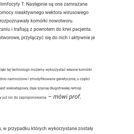
 – limfocyty T. Następnie są one zamrażane
y pomocy nieaktywnego wektora wirusowego
y rozpoznawały komórki nowotworu.
iu i trafiają z powrotem do krwi pacjenta.
orowe, przyłączyć się do nich i aktywnie je
Dzięki tej technologii możemy wykorzystać własne komórki
ednio namnożone i zmodyfikowane genetycznie, u części
t wieloetapowy, daje szansę długotrwałej remisji
– mówi prof.
ły już nic do zaproponowania
w, w przypadku których wykorzystane zostały