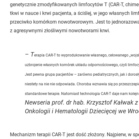
genetycznie zmodyfikowanych limfocytów T (CAR-T, chimeric
tkwi w nauce i krwi pacjenta, a ściślej, w jego własnych li
przeciwko komórkom nowotworowym. Jest to jednorazowa t
z agresywnymi złośliwymi nowotworami krwi.
– T
erapia CAR-T to wyprodukowanie własnego, celowanego „wojs
uzbrojenie własnych komórek układu odpornościowego, czyli limfoc
Jest pewna grupa pacjentów – zarówno pediatrycznych, jak i doro
niestety na nie nie odpowiada. Choroba wznawia się po przeszczepie
standardowe terapie. Natomiast technologia CAR-T daje nam kolej
Newseria prof. dr hab. Krzysztof Kałwak z 
Onkologii i Hematologii Dziecięcej we Wro
Mechanizm terapii CAR-T jest dość złożony. Najpierw, w spe