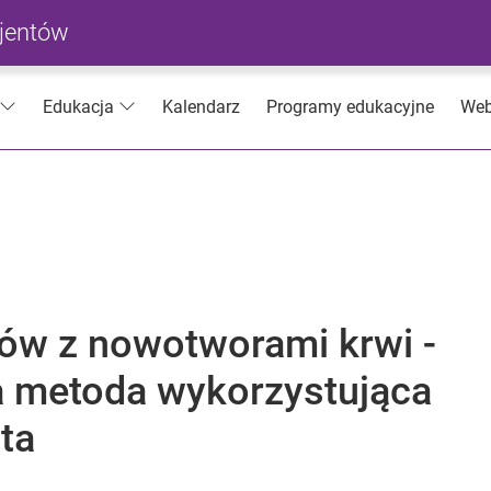
cjentów
Kalendarz
Programy edukacyjne
Web
Edukacja
tów z nowotworami krwi -
 metoda wykorzystująca
ta