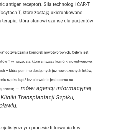
 antigen receptor). Siła technologii CAR-T
mfocytach T, które zostają ukierunkowane
erapia, która stanowi szansę dla pacjentów
ka” do zwalczania komórek nowotworowych. Celem jest
ytów T, w narzędzia, które zniszczą komórki nowotworowe.
słych – która pomimo dostępnych już nowoczesnych leków,
niu szpiku bądź też pierwotnie jest oporna na
– mówi agencji informacyjnej
ną szansę
Kliniki Transplantacji Szpiku,
cławiu.
cjalistycznym procesie filtrowania krwi