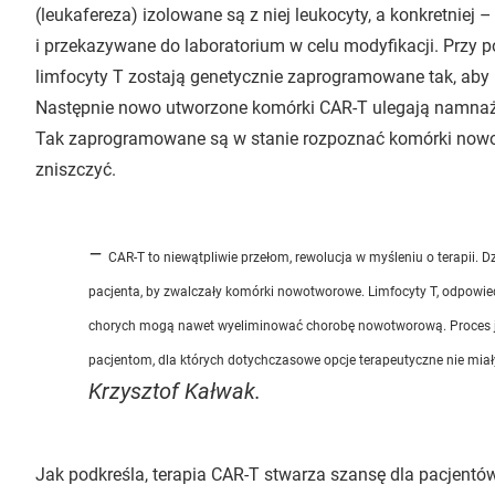
(leukafereza) izolowane są z niej leukocyty, a konkretniej
i przekazywane do laboratorium w celu modyfikacji. Prz
limfocyty T zostają genetycznie zaprogramowane tak, ab
Następnie nowo utworzone komórki CAR-T ulegają namnażan
Tak zaprogramowane są w stanie rozpoznać komórki nowotw
zniszczyć.
–
CAR-T to niewątpliwie przełom, rewolucja w myśleniu o terapii. 
pacjenta, by zwalczały komórki nowotworowe. Limfocyty T, odpowi
chorych mogą nawet wyeliminować chorobę nowotworową. Proces jes
pacjentom, dla których dotychczasowe opcje terapeutyczne nie mia
Krzysztof Kałwak.
Jak podkreśla, terapia CAR-T stwarza szansę dla pacjentó