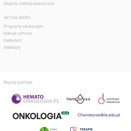
Zespoły mielodysplastyczne
AKTUALNOŚCI
Programy edukacyjne
Relacje cyfrowe
Kalendarz
Webinary
Nasze portale: