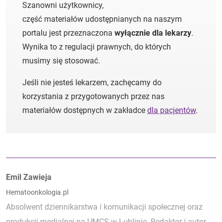
Szanowni użytkownicy,
część materiałów udostępnianych na naszym
portalu jest przeznaczona
wyłącznie dla lekarzy
.
Wynika to z regulacji prawnych, do których
musimy się stosować.
Jeśli nie jesteś lekarzem, zachęcamy do
korzystania z przygotowanych przez nas
materiałów dostępnych w zakładce
dla pacjentów
.
Autorzy:
Emil Zawieja
Hematoonkologia.pl
Absolwent dziennikarstwa i komunikacji społecznej oraz
produkcji medialnej na UMCS w Lublinie. Redaktor i autor