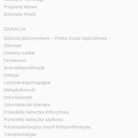
Programy lekowe
Schematy terapii
EDUKACJA
Szpiczak plazmocytowy — Polska Grupa Szpiczakowa
Chłoniaki
Choroby rzadkie
Farmaceuci
Inne mieloproliferacje
Infekcje
Leczenie wspomagające
Małopłytkowość
Ostre białaczki
Ostre białaczki dziecięce
Przewlekła białaczka limfocytowa
Przewlekła białaczka szpikowa
Potransplantacyjny zespół limfoproliferacyjny
Transplantologia