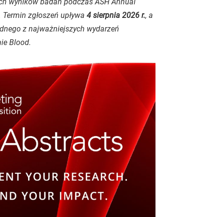
szych wyników badań podczas ASH Annual
y. Termin zgłoszeń upływa
4 sierpnia 2026 r.
, a
dnego z najważniejszych wydarzeń
mie
Blood
.