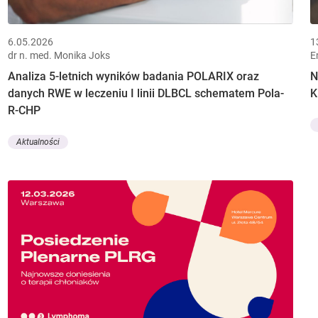
6.05.2026
1
dr n. med. Monika Joks
E
Analiza 5-letnich wyników badania POLARIX oraz
N
danych RWE w leczeniu I linii DLBCL schematem Pola-
K
R-CHP
Aktualności