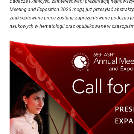
Badacze i klinicyści zainteresowani prezentacją najnow
Meeting and Exposition 2026 mogą już przesyłać abstrakt
zaakceptowane prace zostaną zaprezentowane podczas je
naukowych w hematologii oraz opublikowane w czasopiś