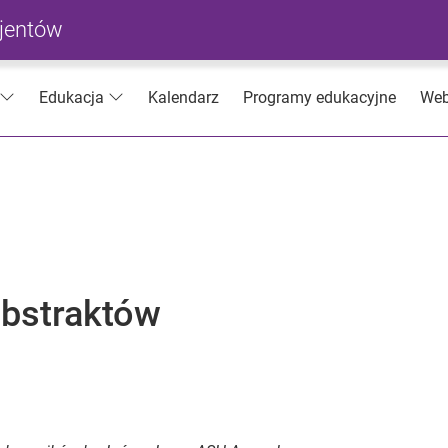
cjentów
Kalendarz
Programy edukacyjne
Web
Edukacja
abstraktów