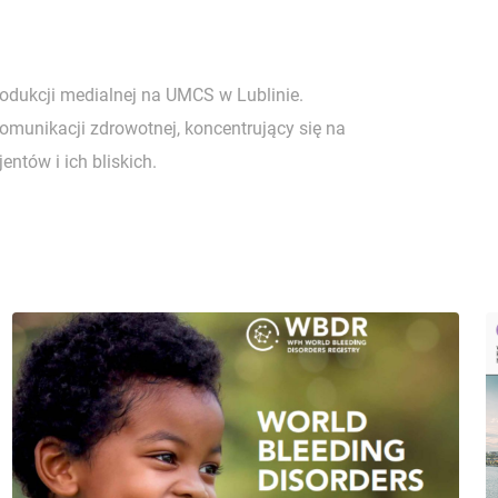
rodukcji medialnej na UMCS w Lublinie.
komunikacji zdrowotnej, koncentrujący się na
entów i ich bliskich.