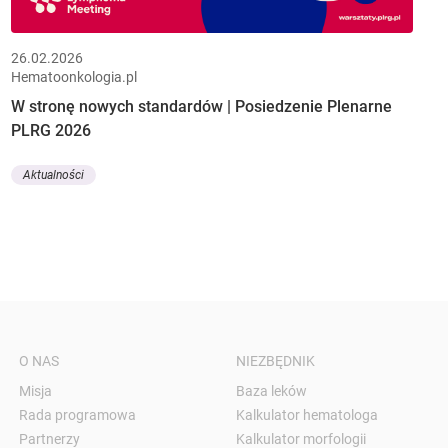
26.02.2026
Hematoonkologia.pl
W stronę nowych standardów | Posiedzenie Plenarne
PLRG 2026
Aktualności
O NAS
NIEZBĘDNIK
Misja
Baza leków
Rada programowa
Kalkulator hematologa
Partnerzy
Kalkulator morfologii