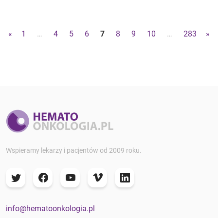
«
1
…
4
5
6
7
8
9
10
…
283
»
Wspieramy lekarzy i pacjentów od 2009 roku.
info@hematoonkologia.pl