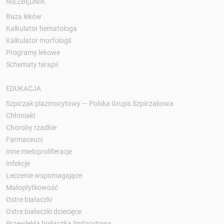
NIEZBĘDNIK
Baza leków
Kalkulator hematologa
Kalkulator morfologii
Programy lekowe
Schematy terapii
EDUKACJA
Szpiczak plazmocytowy — Polska Grupa Szpiczakowa
Chłoniaki
Choroby rzadkie
Farmaceuci
Inne mieloproliferacje
Infekcje
Leczenie wspomagające
Małopłytkowość
Ostre białaczki
Ostre białaczki dziecięce
Przewlekła białaczka limfocytowa