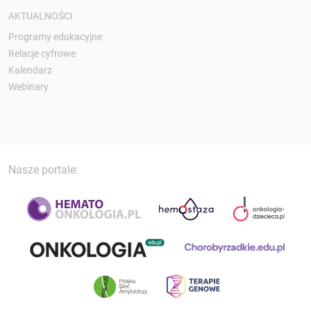
AKTUALNOŚCI
Programy edukacyjne
Relacje cyfrowe
Kalendarz
Webinary
Nasze portale: