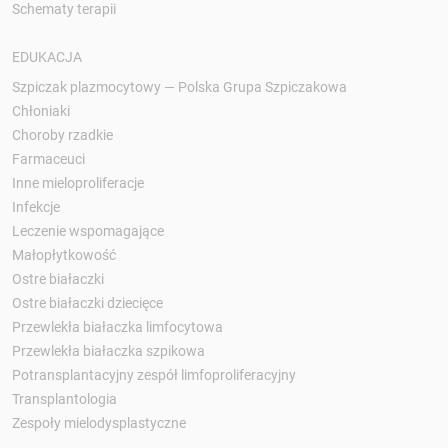
Schematy terapii
EDUKACJA
Szpiczak plazmocytowy — Polska Grupa Szpiczakowa
Chłoniaki
Choroby rzadkie
Farmaceuci
Inne mieloproliferacje
Infekcje
Leczenie wspomagające
Małopłytkowość
Ostre białaczki
Ostre białaczki dziecięce
Przewlekła białaczka limfocytowa
Przewlekła białaczka szpikowa
Potransplantacyjny zespół limfoproliferacyjny
Transplantologia
Zespoły mielodysplastyczne