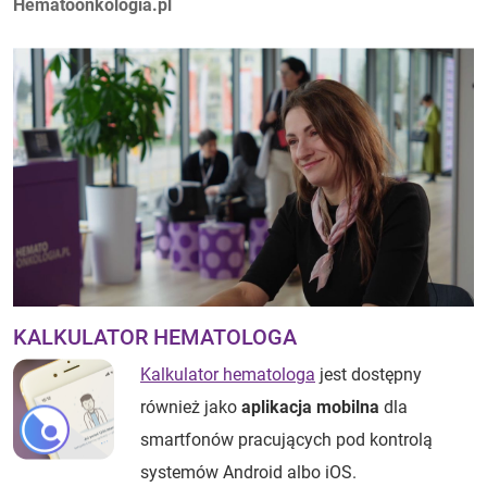
Autorzy:
Hematoonkologia.pl
KALKULATOR HEMATOLOGA
Kalkulator hematologa
jest dostępny
również jako
aplikacja mobilna
dla
smartfonów pracujących pod kontrolą
systemów Android albo iOS.