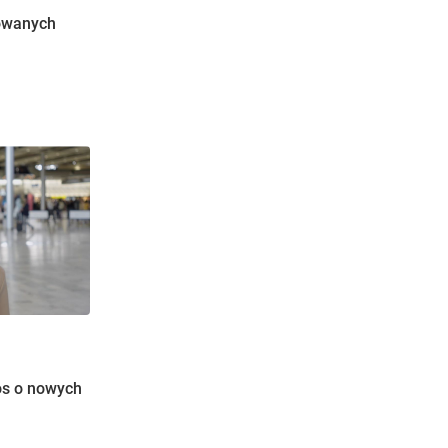
owanych
os o nowych