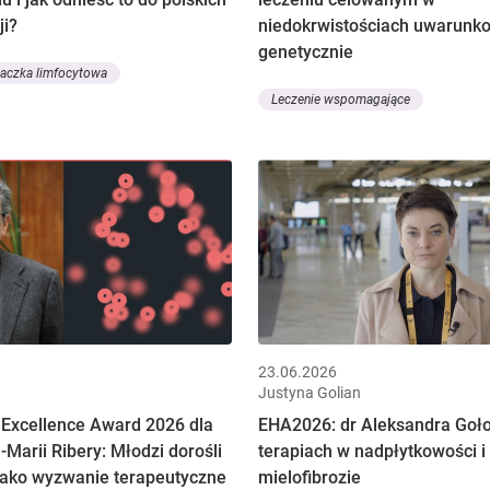
i?
niedokrwistościach uwarunk
genetycznie
łaczka limfocytowa
Leczenie wspomagające
23.06.2026
Justyna Golian
 Excellence Award 2026 dla
EHA2026: dr Aleksandra Goł
-Marii Ribery: Młodzi dorośli
terapiach w nadpłytkowości i
 jako wyzwanie terapeutyczne
mielofibrozie