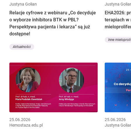
Justyna Golian
Justyna Golia
Relacje cyfrowe z webinaru „Co decyduje
EHA2026: pr
o wyborze inhibitora BTK w PBL?
terapiach w
Perspektywa pacjenta i lekarza” są już
mieloprolife
dostępne!
Inne mieloproli
Aktualności
25.06.2026
25.06.2026
Hemostaza.edu.pl
Justyna Golia