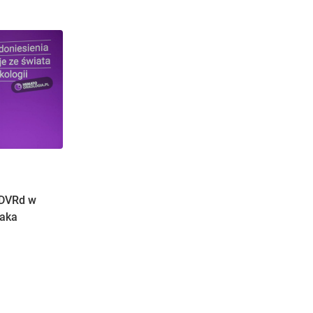
 DVRd w
zaka