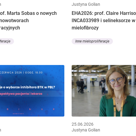
n
Justyna Golian
of. Marta Sobas o nowych
EHA2026: prof. Claire Harris
 nowotworach
INCA033989 i selineksorze w
racyjnych
mielofibrozy
feracje
Inne mieloproliferacje
25.06.2026
n
Justyna Golian