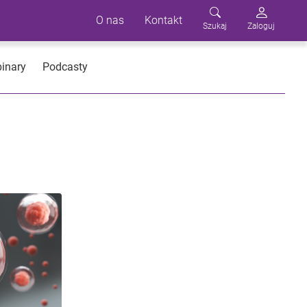
O nas
Kontakt
Szukaj
Zaloguj
inary
Podcasty