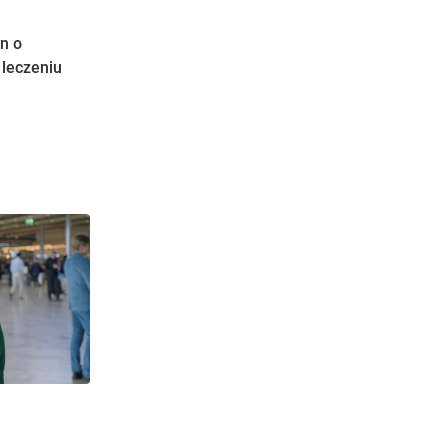
on o
 leczeniu