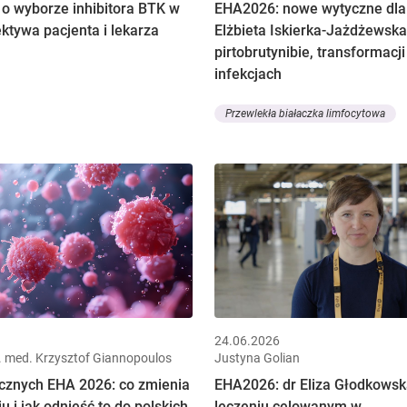
 o wyborze inhibitora BTK w
EHA2026: nowe wytyczne dla 
ktywa pacjenta i lekarza
Elżbieta Iskierka-Jażdżewska
pirtobrutynibie, transformacji
infekcjach
Przewlekła białaczka limfocytowa
24.06.2026
n. med. Krzysztof Giannopoulos
Justyna Golian
cznych EHA 2026: co zmienia
EHA2026: dr Eliza Głodkows
u i jak odnieść to do polskich
leczeniu celowanym w