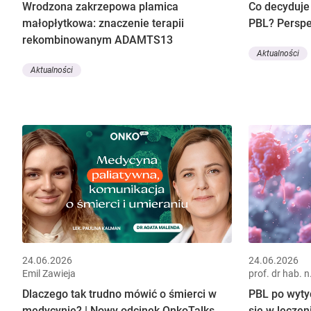
Wrodzona zakrzepowa plamica
Co decyduje
małopłytkowa: znaczenie terapii
PBL? Perspe
rekombinowanym ADAMTS13
Aktualności
Aktualności
24.06.2026
24.06.2026
Emil Zawieja
prof. dr hab. 
Dlaczego tak trudno mówić o śmierci w
PBL po wyty
medycynie? | Nowy odcinek OnkoTalks
się w leczeni