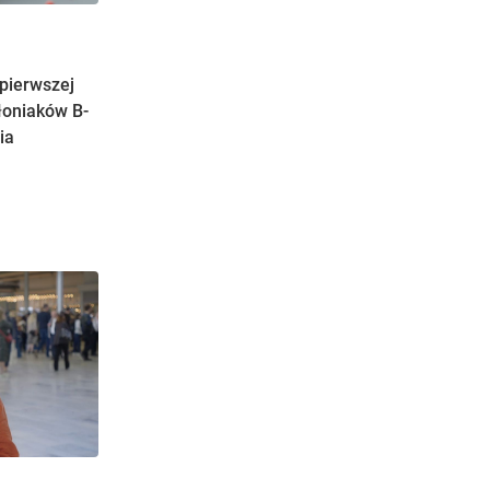
pierwszej
hłoniaków B-
ia