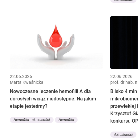
22.06.2026
22.06.2026
Marta Kwaśnicka
prof. dr hab. 
Nowoczesne leczenie hemofilii A dla
Blisko 4 mln
dorosłych wciąż niedostępne. Na jakim
mikrobiomem
etapie jesteśmy?
przewlekłej 
Krzysztof G
Hemofilia - aktualności
Hemofilia
konkursu O
Aktualności