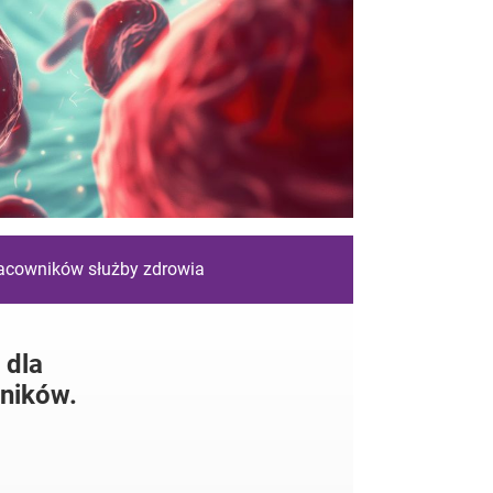
racowników służby zdrowia
 dla
ników.