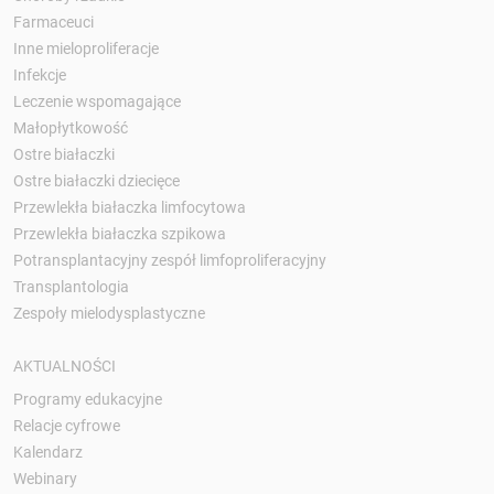
Farmaceuci
Inne mieloproliferacje
Infekcje
Leczenie wspomagające
Małopłytkowość
Ostre białaczki
Ostre białaczki dziecięce
Przewlekła białaczka limfocytowa
Przewlekła białaczka szpikowa
Potransplantacyjny zespół limfoproliferacyjny
Transplantologia
Zespoły mielodysplastyczne
AKTUALNOŚCI
Programy edukacyjne
Relacje cyfrowe
Kalendarz
Webinary