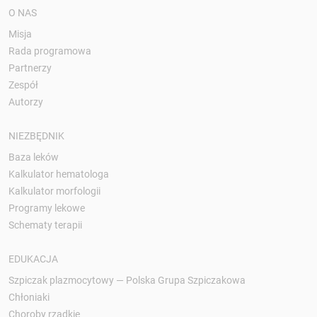
O NAS
Misja
Rada programowa
Partnerzy
Zespół
Autorzy
NIEZBĘDNIK
Baza leków
Kalkulator hematologa
Kalkulator morfologii
Programy lekowe
Schematy terapii
EDUKACJA
Szpiczak plazmocytowy — Polska Grupa Szpiczakowa
Chłoniaki
Choroby rzadkie