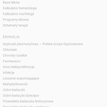
Baza leków
Kalkulator hematologa
Kalkulator morfologii
Programy lekowe
Schematy terapii
EDUKACJA
Szpiczak plazmocytowy — Polska Grupa Szpiczakowa
Chłoniaki
Choroby rzadkie
Farmaceuci
Inne mieloproliferacje
Infekcje
Leczenie wspomagające
Małopłytkowość
Ostre białaczki
Ostre białaczki dziecięce
Przewlekła białaczka limfocytowa
Przewlekła białaczka szpikowa