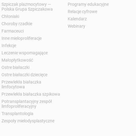
Szpiczak plazmocytowy —
Programy edukacyjne
Polska Grupa Szpiczakowa
Relacje cyfrowe
Chłoniaki
Kalendarz
Choroby rzadkie
Webinary
Farmaceuci
Inne mieloproliferacje
Infekcje
Leczenie wspomagające
Małopłytkowość
Ostre białaczki
Ostre białaczki dziecięce
Przewlekła białaczka
limfocytowa
Przewlekła białaczka szpikowa
Potransplantacyjny zespół
limfoproliferacyjny
Transplantologia
Zespoły mielodysplastyczne