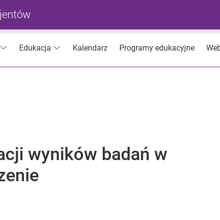
cjentów
Kalendarz
Programy edukacyjne
Web
Edukacja
acji wyników badań w
zenie