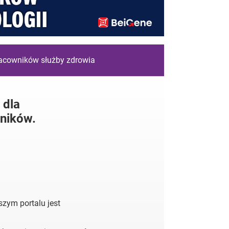
racowników służby zdrowia
 dla
ników.
zym portalu jest