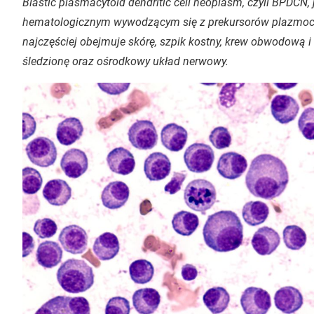
Blastic plasmacytoid dendritic cell neoplasm
, czyli BPDCN
hematologicznym wywodzącym się z prekursorów plazmocy
najczęściej obejmuje skórę, szpik kostny, krew obwodową 
śledzionę oraz ośrodkowy układ nerwowy.