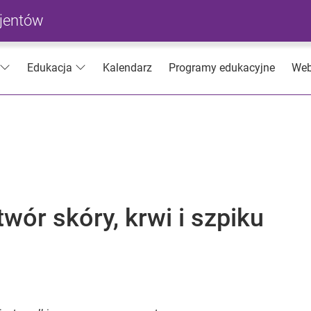
cjentów
Kalendarz
Programy edukacyjne
Web
Edukacja
r skóry, krwi i szpiku