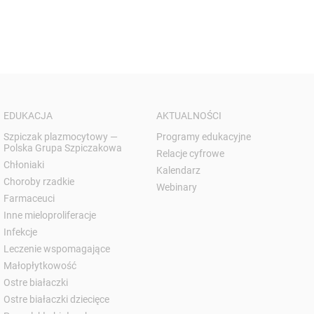
EDUKACJA
AKTUALNOŚCI
Szpiczak plazmocytowy —
Programy edukacyjne
Polska Grupa Szpiczakowa
Relacje cyfrowe
Chłoniaki
Kalendarz
Choroby rzadkie
Webinary
Farmaceuci
Inne mieloproliferacje
Infekcje
Leczenie wspomagające
Małopłytkowość
Ostre białaczki
Ostre białaczki dziecięce