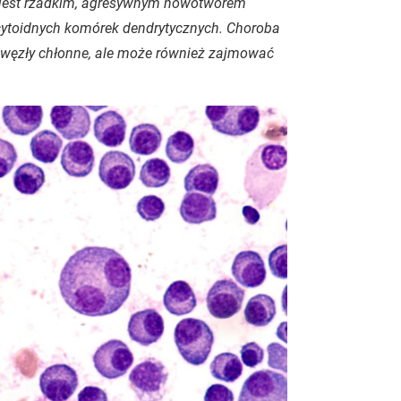
, jest rzadkim, agresywnym nowotworem
toidnych komórek dendrytycznych. Choroba
i węzły chłonne, ale może również zajmować