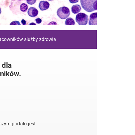
racowników służby zdrowia
 dla
ników.
zym portalu jest